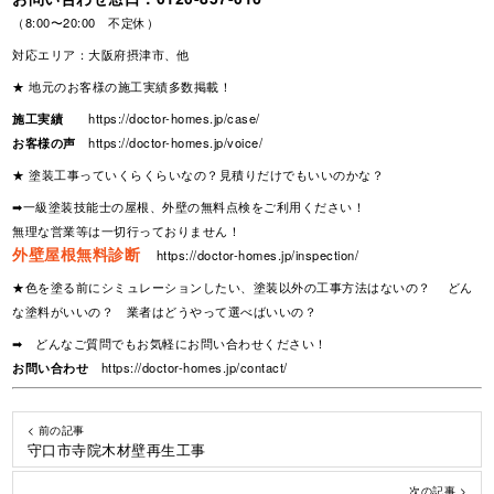
（8:00〜20:00 不定休）
対応エリア：大阪府摂津市、他
★ 地元のお客様の施工実績多数掲載！
施工実績
https://doctor-homes.jp/case/
お客様の声
https://doctor-homes.jp/voice/
★ 塗装工事っていくらくらいなの？見積りだけでもいいのかな？
➡一級塗装技能士の屋根、外壁の無料点検をご利用ください！
無理な営業等は一切行っておりません！
外壁屋根無料診断
https://doctor-homes.jp/inspection/
★色を塗る前にシミュレーションしたい、塗装以外の工事方法はないの？ どん
な塗料がいいの？ 業者はどうやって選べばいいの？
➡ どんなご質問でもお気軽にお問い合わせください！
お問い合わせ
https://doctor-homes.jp/contact/
< 前の記事
守口市寺院木材壁再生工事
次の記事 >