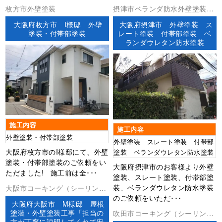
枚方市外壁塗装
摂津市ベランダ防水外壁塗装屋
根塗装防水工事
大阪府枚方市 I様邸 外壁
大阪府摂津市 外壁塗装 ス
塗装・付帯部塗装
レート塗装 付帯部塗装 ベ
ランダウレタン防水塗装
施工内容
施工内容
外壁塗装・付帯部塗装
外壁塗装 スレート塗装 付帯部
大阪府枚方市のI様邸にて、外壁
塗装 ベランダウレタン防水塗装
塗装・付帯部塗装のご依頼をい
大阪府摂津市のお客様より外壁
ただました! 施工前は全･･･
塗装、スレート塗装、付帯部塗
装、ベランダウレタン防水塗装
大阪市コーキング（シーリン
のご依頼をいただ･･･
グ）外壁塗装屋根塗装防水工事
大阪府大阪市 M様邸 屋根
塗装・外壁塗装工事「担当の
吹田市コーキング（シーリン
方が丁寧に説明してくれて安