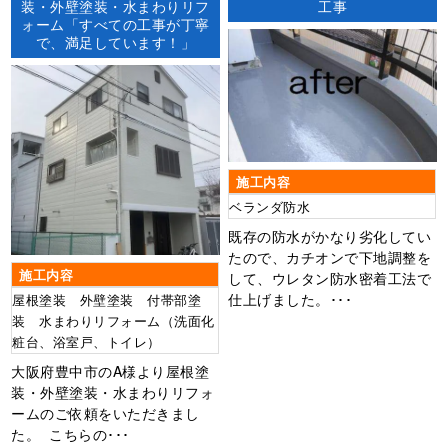
装・外壁塗装・水まわりリフ
工事
ォーム「すべての工事が丁寧
で、満足しています！」
施工内容
ベランダ防水
既存の防水がかなり劣化してい
たので、カチオンで下地調整を
施工内容
して、ウレタン防水密着工法で
仕上げました。･･･
屋根塗装 外壁塗装 付帯部塗
装 水まわりリフォーム（洗面化
粧台、浴室戸、トイレ）
大阪府豊中市のA様より屋根塗
装・外壁塗装・水まわりリフォ
ームのご依頼をいただきまし
た。 こちらの･･･