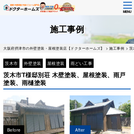
tog
nav
MENU
Skip
to
施工事例
main
content
大阪府摂津市の外壁塗装・屋根塗装店【ドクターホームズ】
>
施工事例
>
茨
茨木市
外壁塗装
屋根塗装
雨どい工事
茨木市T様邸別荘 木壁塗装、屋根塗装、雨戸
塗装、雨樋塗装
Before
After