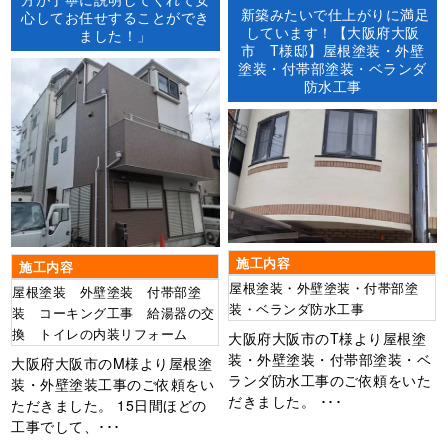
グ）ベランダ防水外壁塗装屋根
新築みたいで仕上がりに満足
心してお任せすることができ
塗装防水工事
しています！【大阪府大阪
ました！」
市 T様邸】屋根塗装・外壁
塗装・付帯部塗装・ベランダ
防水工事
施工内容
施工内容
屋根塗装・外壁塗装・付帯部塗
屋根塗装 外壁塗装 付帯部塗
装・ベランダ防水工事
装 コーキング工事 給湯器の交
換 トイレの内装リフォーム
大阪府大阪市のT様より屋根塗
装・外壁塗装・付帯部塗装・ベ
大阪府大阪市のM様より屋根塗
ランダ防水工事のご依頼をいた
装・外壁塗装工事のご依頼をい
だきました。 ･･･
ただきました。 15日間ほどの
工事でして、･･･