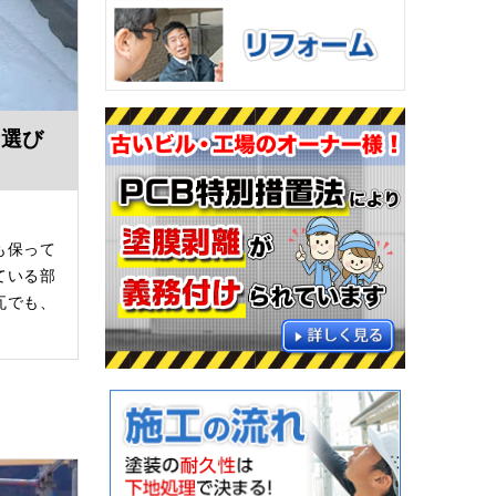
者選び
も保って
ている部
瓦でも、