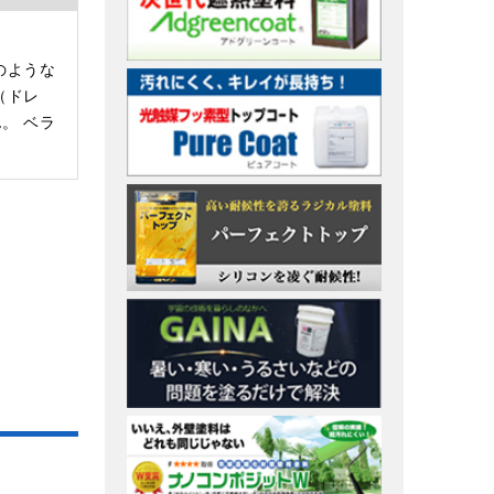
のような
（ドレ
。 ベラ