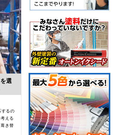
らを選
説
応するの
を考える
「葺き替