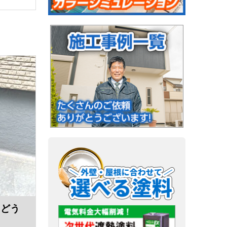
とどう
！