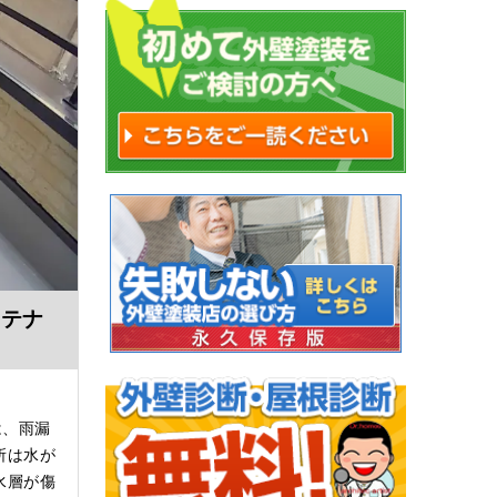
ンテナ
は、雨漏
所は水が
水層が傷