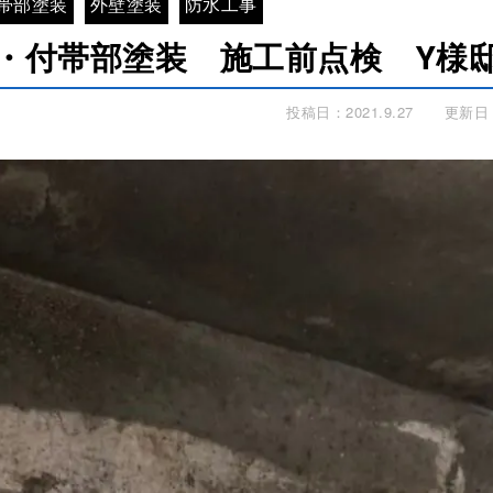
帯部塗装
外壁塗装
防水工事
・付帯部塗装 施工前点検 Y様
投稿日：2021.9.27
更新日：2