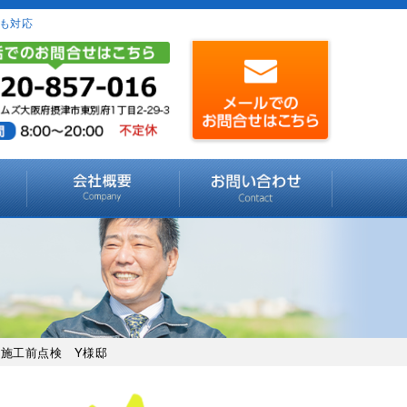
も対応
 施工前点検 Y様邸