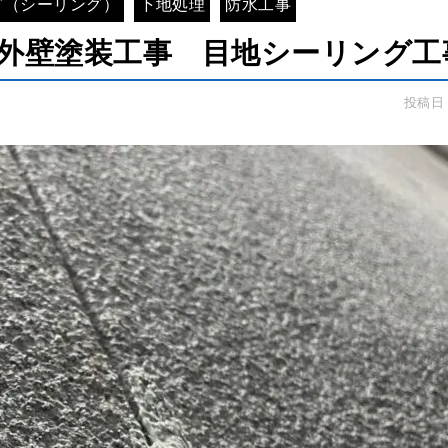
グ（シーリング）
下地処理
防水工事
 外壁塗装工事 目地シーリング工
投稿日：2