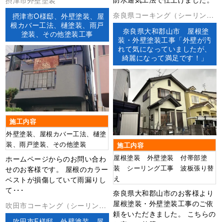
摂津市外壁塗装
奈良県コーキング（シーリン
摂津市O様邸、外壁塗装、屋
根カバー工法、樋塗装、雨戸
グ）外壁塗装屋根塗装屋根工事
奈良県大和郡山市 屋根塗
塗装、その他塗装工事
防水工事
装・外壁塗装工事「外壁が汚
れて気になっていましたが、
綺麗になって満足です！」
施工内容
外壁塗装、屋根カバー工法、樋塗
装、雨戸塗装、その他塗装
施工内容
屋根塗装 外壁塗装 付帯部塗
ホームページからのお問い合わ
装 シーリング工事 波板張り替
せのお客様です。 屋根のカラー
え
ベストが損傷していて雨漏りし
て･･･
奈良県大和郡山市のお客様より
屋根塗装・外壁塗装工事のご依
吹田市コーキング（シーリン
頼をいただきました。 こちらの
グ）外壁塗装屋根塗装
吹田市F様邸、外壁塗装、屋