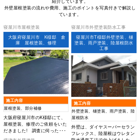
紹介しています。
外壁屋根塗装の流れや費用、施工のポイントを写真付きで解説し
ています。
寝屋川市屋根塗装
寝屋川市外壁塗装防水工事
大阪府寝屋川市 K様邸 倉
寝屋川市T様邸外壁塗装、樋
庫 屋根塗装、修理
塗装、雨戸塗装、陸屋根防水
工事
施工内容
施工内容
屋根塗装、部分補修
外壁塗装、樋塗装、雨戸塗装、陸
大阪府寝屋川市のK様邸にて、
屋根防水
屋根塗装、修理のご依頼をいた
外壁は、ダイヤスーパーセラン
だきました! 調査に伺った･･･
フレックス、陸屋根はウレタン
防水通気工法で仕上げました。