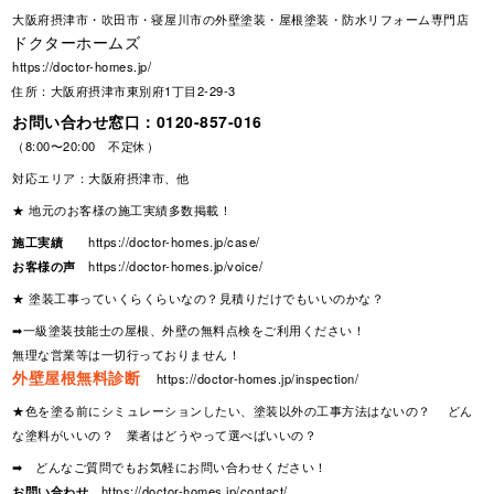
大阪府摂津市・吹田市・寝屋川市の外壁塗装・屋根塗装・防水リフォーム専門店
ドクターホームズ
https://doctor-homes.jp/
住所：大阪府摂津市東別府1丁目2-29-3
お問い合わせ窓口：
0120-857-016
（8:00〜20:00 不定休）
対応エリア：大阪府摂津市、他
★ 地元のお客様の施工実績多数掲載！
施工実績
https://doctor-homes.jp/case/
お客様の声
https://doctor-homes.jp/voice/
★ 塗装工事っていくらくらいなの？見積りだけでもいいのかな？
➡一級塗装技能士の屋根、外壁の無料点検をご利用ください！
無理な営業等は一切行っておりません！
外壁屋根無料診断
https://doctor-homes.jp/inspection/
★色を塗る前にシミュレーションしたい、塗装以外の工事方法はないの？ どん
な塗料がいいの？ 業者はどうやって選べばいいの？
➡ どんなご質問でもお気軽にお問い合わせください！
お問い合わせ
https://doctor-homes.jp/contact/