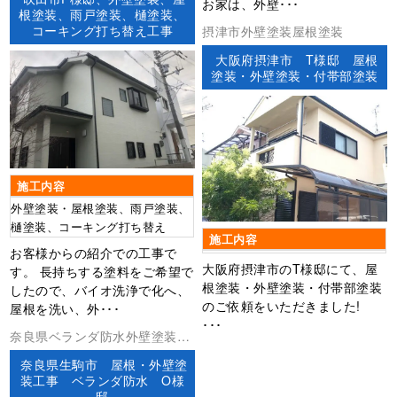
お家は、外壁･･･
根塗装、雨戸塗装、樋塗装、
コーキング打ち替え工事
摂津市外壁塗装屋根塗装
大阪府摂津市 T様邸 屋根
塗装・外壁塗装・付帯部塗装
施工内容
外壁塗装・屋根塗装、雨戸塗装、
樋塗装、コーキング打ち替え
施工内容
お客様からの紹介での工事で
大阪府摂津市のT様邸にて、屋
す。 長持ちする塗料をご希望で
根塗装・外壁塗装・付帯部塗装
したので、バイオ洗浄で化へ、
のご依頼をいただきました!
屋根を洗い、外･･･
･･･
奈良県ベランダ防水外壁塗装屋
根塗装防水工事
奈良県生駒市 屋根・外壁塗
装工事 ベランダ防水 O様
邸