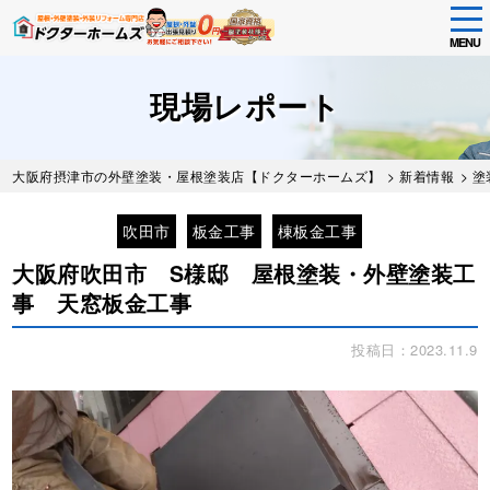
tog
nav
MENU
Skip
to
現場レポート
main
content
大阪府摂津市の外壁塗装・屋根塗装店【ドクターホームズ】
>
新着情報
>
塗
吹田市
板金工事
棟板金工事
大阪府吹田市 S様邸 屋根塗装・外壁塗装工
事 天窓板金工事
投稿日：2023.11.9