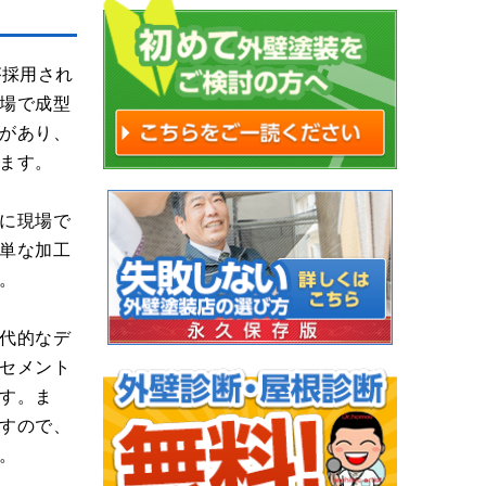
が採用され
場で成型
があり、
ます。
に現場で
単な加工
。
代的なデ
セメント
す。ま
すので、
。