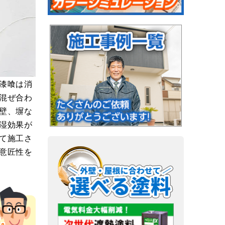
漆喰は消
混ぜ合わ
壁、塀な
湿効果が
て施工さ
意匠性を
す。