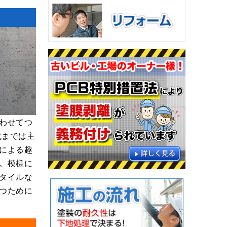
わせてつ
代までは主
による趣
。模様に
タイルな
つために