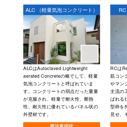
ALC
（軽量気泡コンクリート）
RC
ALCはAutoclaved Lightweight
RCはRe
aerated Concreteの略でして、軽量
筋コン
気泡コンクリートと呼ばれていま
やマン
す。コンクリートの弱点だった重量
主流の
が克服され、軽量で耐火性、断熱
ばれる
性、耐久性に優れているパネル状の
型枠を
外壁材です。
見せ、
要注意症状