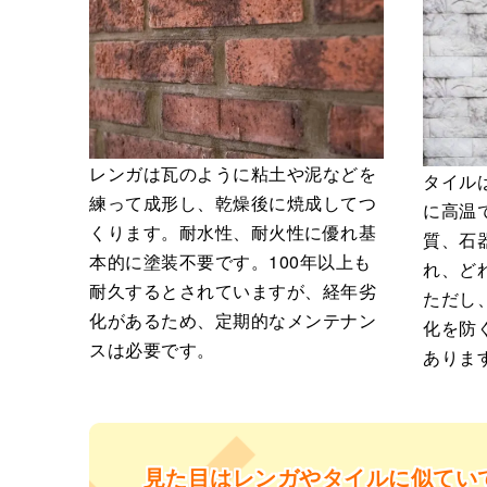
レンガは瓦のように粘土や泥などを
タイル
練って成形し、乾燥後に焼成してつ
に高温
くります。耐水性、耐火性に優れ基
質、石
本的に塗装不要です。100年以上も
れ、ど
耐久するとされていますが、経年劣
ただし
化があるため、定期的なメンテナン
化を防
スは必要です。
ありま
見た目はレンガやタイルに似てい