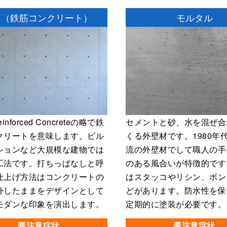
（鉄筋コンクリート）
モルタル
inforced Concreteの略で鉄
セメントと砂、水を混ぜ合
クリートを意味します。ビル
くる外壁材です。1980年
ションなど大規模な建物では
流の外壁材でして職人の手
工法です。打ちっぱなしと呼
のある風合いが特徴的です
仕上げ方法はコンクリートの
はスタッコやリシン、ボン
外したままをデザインとして
どがあります。防水性を保
モダンな印象を演出します。
定期的に塗装が必要です。
要注意症状
要注意症状