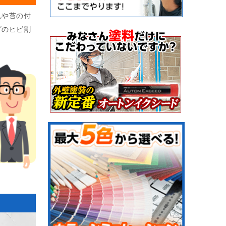
れや苔の付
グのヒビ割