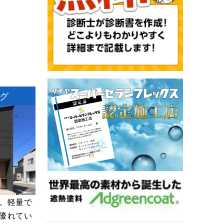
グ
。軽量で
優れてい