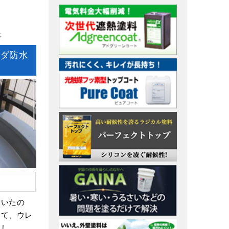
事
ダ防水
ていたの
して、ウレ
まし