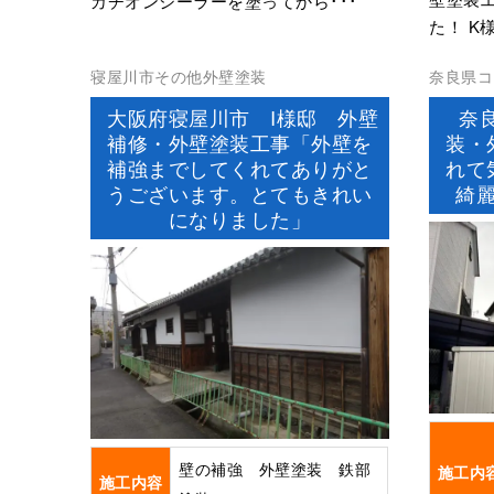
カチオンシーラーを塗ってから･･･
た！ K
寝屋川市その他外壁塗装
奈良県コ
装屋根塗
大阪府寝屋川市 I様邸 外壁
奈
補修・外壁塗装工事「外壁を
装・
補強までしてくれてありがと
れて
うございます。とてもきれい
綺
になりました」
壁の補強 外壁塗装 鉄部
施工内
施工内容