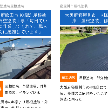
壁塗装屋根塗装
寝屋川市屋根塗装
府吹田市 K様邸 屋根塗
大阪府寝屋川市 K
外壁塗装工事「毎日てい
庫 屋根塗装、
に作業してくれて、職人
んに感謝しています」
施工内容
屋根塗装、部分補
屋根塗装、外壁塗装、付帯
大阪府寝屋川市のK様邸にて
容
部塗装、ベランダ防水
装、修理のご依頼をいただ
調査に伺った･･･
吹田市のK様より屋根塗装・外
工事のご依頼をいただきまし