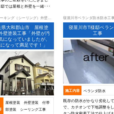
様邸では屋根と外壁を一緒･･･
ーキング（シーリング）外壁塗
寝屋川市ベランダ防水防水工
装屋根工事防水工事
良県大和郡山市 屋根塗
寝屋川市T様邸ベラン
外壁塗装工事「外壁が汚
工事
気になっていましたが、
麗になって満足です！」
施工内容
ベランダ防水
既存の防水がかなり劣化し
屋根塗装 外壁塗装 付帯
で、カチオンで下地調整を
容
部塗装 シーリング工事
タン防水密着工法で仕上げ