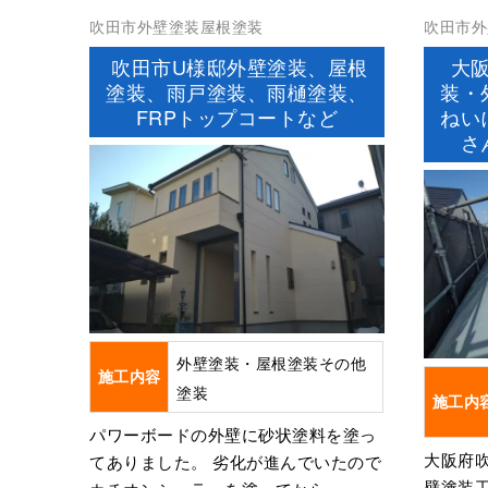
吹田市外壁塗装屋根塗装
吹田市外
吹田市U様邸外壁塗装、屋根
大阪
塗装、雨戸塗装、雨樋塗装、
装・
FRPトップコートなど
ねい
さ
外壁塗装・屋根塗装その他
施工内容
塗装
施工内
パワーボードの外壁に砂状塗料を塗っ
大阪府
てありました。 劣化が進んでいたので
壁塗装