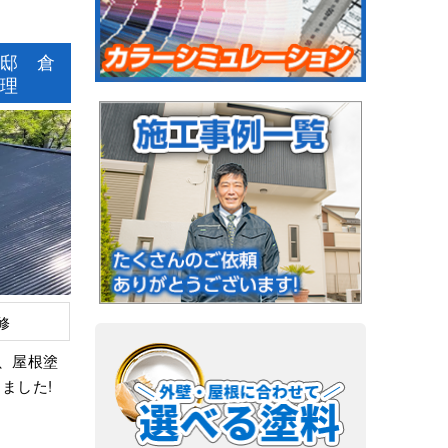
様邸 倉
修理
修
、屋根塗
きました!