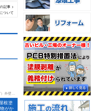
の記事 >
について
グ）外壁塗
事防水工事
 屋根塗
建物がか