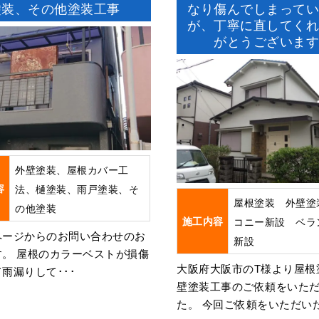
塗装、その他塗装工事
なり傷んでしまって
が、丁寧に直してく
がとうございま
外壁塗装、屋根カバー工
容
法、樋塗装、雨戸塗装、そ
屋根塗装 外壁塗
の他塗装
施工内容
コニー新設 ベラ
ページからのお問い合わせのお
新設
す。 屋根のカラーベストが損傷
大阪府大阪市のT様より屋根
雨漏りして･･･
壁塗装工事のご依頼をいた
た。 今回ご依頼をいただいた