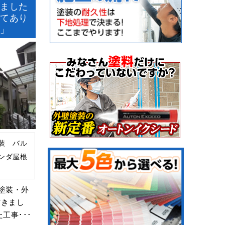
いました
れてあり
す」
装 バル
ンダ屋根
塗装・外
だきまし
工事･･･