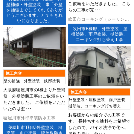
ご依頼をいただきました。 こち
壁補修・外壁塗装工事「外壁
を補強までしてくれてありが
らの工事が完･･･
とうございます。とてもきれ
吹田市コーキング（シーリン
いになりました」
グ）外壁塗装屋根塗装
吹田市F様邸、外壁塗装、屋
根塗装、雨戸塗装、樋塗装、
コーキング打ち替え工事
施工内容
壁の補強 外壁塗装 鉄部塗装
大阪府寝屋川市のI様より外壁補
施工内容
修・外壁塗装工事のご依頼をい
外壁塗装・屋根塗装、雨戸塗装、
ただきました。 ご依頼をいただ
樋塗装、コーキング打ち替え
いたのは塗･･･
お客様からの紹介での工事で
寝屋川市外壁塗装防水工事
す。 長持ちする塗料をご希望で
寝屋川市T様邸外壁塗装、樋
したので、バイオ洗浄で化へ、
塗装、雨戸塗装、陸屋根防水
屋根を洗い、外･･･