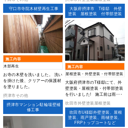
守口市寺院木材壁再生工事
大阪府摂津市 T様邸 外壁
塗装 屋根塗装 付帯部塗装
施工内容
木部再生
施工内容
屋根塗装・外壁塗装・付帯部塗装
お寺の木壁を洗いました。 洗い
を掛けた後、クリアーの保護材
大阪府摂津市のT様邸にて、外
を塗りました。
壁塗装・屋根塗装・付帯部塗装
を行いました! 施工前は雨･･･
摂津市その他
吹田市外壁塗装屋根塗装
摂津市マンション駐輪場壁補
修工事
吹田市U様邸外壁塗装、屋根
塗装、雨戸塗装、雨樋塗装、
FRPトップコートなど