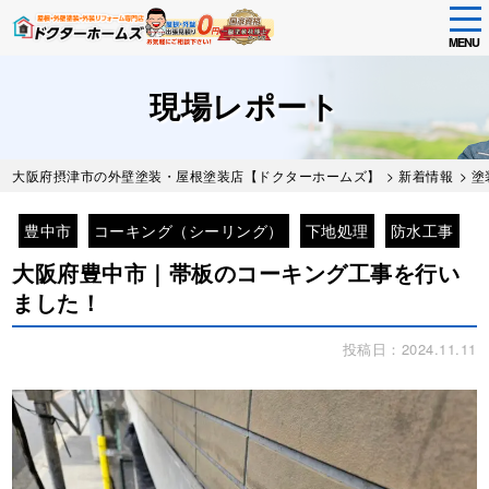
tog
nav
MENU
Skip
to
現場レポート
main
content
大阪府摂津市の外壁塗装・屋根塗装店【ドクターホームズ】
>
新着情報
>
塗
豊中市
コーキング（シーリング）
下地処理
防水工事
大阪府豊中市｜帯板のコーキング工事を行い
ました！
投稿日：2024.11.11