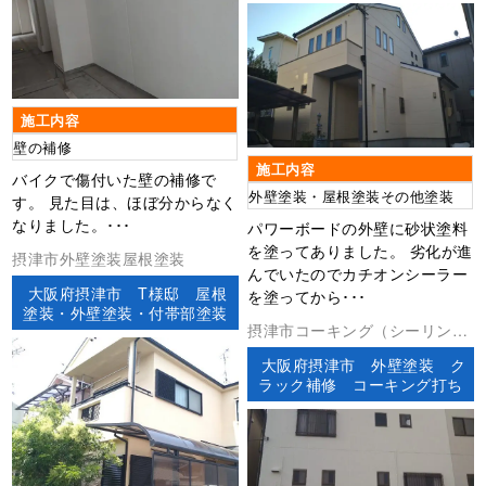
施工内容
壁の補修
施工内容
バイクで傷付いた壁の補修で
外壁塗装・屋根塗装その他塗装
す。 見た目は、ほぼ分からなく
なりました。･･･
パワーボードの外壁に砂状塗料
を塗ってありました。 劣化が進
摂津市外壁塗装屋根塗装
んでいたのでカチオンシーラー
大阪府摂津市 T様邸 屋根
を塗ってから･･･
塗装・外壁塗装・付帯部塗装
摂津市コーキング（シーリン
グ）その他外壁塗装防水工事
大阪府摂津市 外壁塗装 ク
ラック補修 コーキング打ち