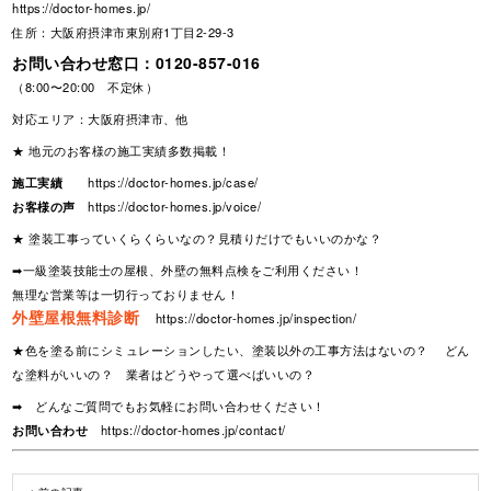
https://doctor-homes.jp/
住所：大阪府摂津市東別府1丁目2-29-3
お問い合わせ窓口：
0120-857-016
（8:00〜20:00 不定休）
対応エリア：大阪府摂津市、他
★ 地元のお客様の施工実績多数掲載！
施工実績
https://doctor-homes.jp/case/
お客様の声
https://doctor-homes.jp/voice/
★ 塗装工事っていくらくらいなの？見積りだけでもいいのかな？
➡一級塗装技能士の屋根、外壁の無料点検をご利用ください！
無理な営業等は一切行っておりません！
外壁屋根無料診断
https://doctor-homes.jp/inspection/
★色を塗る前にシミュレーションしたい、塗装以外の工事方法はないの？ どん
な塗料がいいの？ 業者はどうやって選べばいいの？
➡ どんなご質問でもお気軽にお問い合わせください！
お問い合わせ
https://doctor-homes.jp/contact/