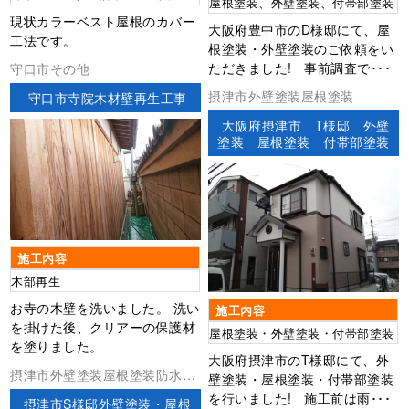
屋根塗装、外壁塗装、付帯部塗装
現状カラーベスト屋根のカバー
大阪府豊中市のD様邸にて、屋
工法です。
根塗装・外壁塗装のご依頼をい
ただきました! 事前調査で･･･
守口市その他
摂津市外壁塗装屋根塗装
守口市寺院木材壁再生工事
大阪府摂津市 T様邸 外壁
塗装 屋根塗装 付帯部塗装
施工内容
木部再生
お寺の木壁を洗いました。 洗い
施工内容
を掛けた後、クリアーの保護材
屋根塗装・外壁塗装・付帯部塗装
を塗りました。
大阪府摂津市のT様邸にて、外
摂津市外壁塗装屋根塗装防水工
壁塗装・屋根塗装・付帯部塗装
事
を行いました! 施工前は雨･･･
摂津市S様邸外壁塗装・屋根