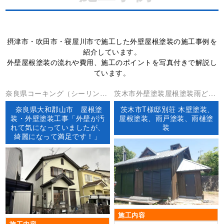
摂津市・吹田市・寝屋川市で施工した外壁屋根塗装の施工事例を
紹介しています。
外壁屋根塗装の流れや費用、施工のポイントを写真付きで解説し
ています。
奈良県コーキング（シーリン
茨木市外壁塗装屋根塗装雨どい
グ）外壁塗装屋根塗装屋根工事
工事
奈良県大和郡山市 屋根塗
茨木市T様邸別荘 木壁塗装、
防水工事
装・外壁塗装工事「外壁が汚
屋根塗装、雨戸塗装、雨樋塗
れて気になっていましたが、
装
綺麗になって満足です！」
施工内容