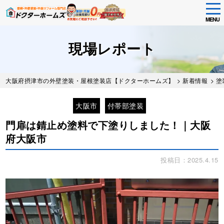
tog
nav
MENU
Skip
to
現場レポート
main
content
大阪府摂津市の外壁塗装・屋根塗装店【ドクターホームズ】
>
新着情報
>
塗
大阪市
付帯部塗装
門扉は錆止め塗料で下塗りしました！｜大阪
府大阪市
投稿日：2025.4.15