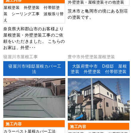
施工内容
外壁塗装・屋根塗装その他塗装
屋根塗装 外壁塗装 付帯部塗
茨木市と亀岡市の境にある別荘
装 シーリング工事 波板張り替
の塗装です。
え
奈良県大和郡山市のお客様より
屋根塗装・外壁塗装工事のご依
頼をいただきました。 こちらの
お家は、外壁･･･
寝屋川市屋根工事
豊中市外壁塗装屋根塗装
寝屋川市I様邸屋根カバー工
大阪府豊中市 D様邸 屋根
法
塗装 外壁塗装 付帯部塗装
施工内容
施工内容
カラーベスト屋根カバー工法