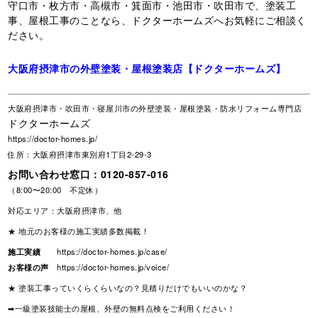
守口市・枚方市・高槻市・箕面市・池田市・吹田市で、塗装工
事、屋根工事のことなら、ドクターホームズへお気軽にご相談く
ださい。
大阪府摂津市の外壁塗装・屋根塗装店【ドクターホームズ】
大阪府摂津市・吹田市・寝屋川市の外壁塗装・屋根塗装・防水リフォーム専門店
ドクターホームズ
https://doctor-homes.jp/
住所：大阪府摂津市東別府1丁目2-29-3
お問い合わせ窓口：
0120-857-016
（8:00〜20:00 不定休）
対応エリア：大阪府摂津市、他
★ 地元のお客様の施工実績多数掲載！
施工実績
https://doctor-homes.jp/case/
お客様の声
https://doctor-homes.jp/voice/
★ 塗装工事っていくらくらいなの？見積りだけでもいいのかな？
➡一級塗装技能士の屋根、外壁の無料点検をご利用ください！