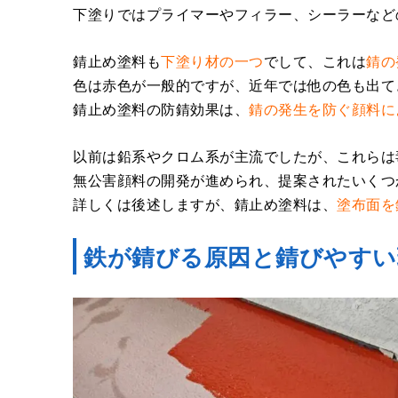
下塗りではプライマーやフィラー、シーラーなど
錆止め塗料も
下塗り材の一つ
でして、これは
錆の
色は赤色が一般的ですが、近年では他の色も出て
錆止め塗料の防錆効果は、
錆の発生を防ぐ顔料に
以前は鉛系やクロム系が主流でしたが、これらは
無公害顔料の開発が進められ、提案されたいくつ
詳しくは後述しますが、錆止め塗料は、
塗布面を
鉄が錆びる原因と錆びやすい