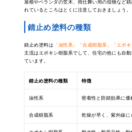
屋根やベランダの笠木、雨仕舞い用の役物など錆
れているところはとくに注意しておきましょう。
錆止め塗料の種類
錆止め塗料は
「油性系」「合成樹脂系」「エポキ
主流はエポキシ樹脂系でして、住宅の他にも自動
ています。
錆止め塗料の種類
特徴
油性系
密着性と防錆効果に優
合成樹脂系
乾燥が早く、紫外線に
エポキシ樹脂系
耐水性・耐薬品性・耐