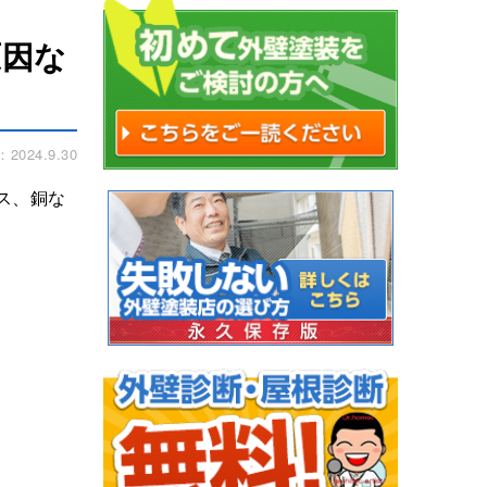
原因な
024.9.30
ス、銅な