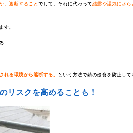
か、遮断すること
でして、それに代わって
結露や湿気にさら
ます。
る
される環境から遮断する」
という方法で錆の侵食を防止して
のリスクを高めることも！