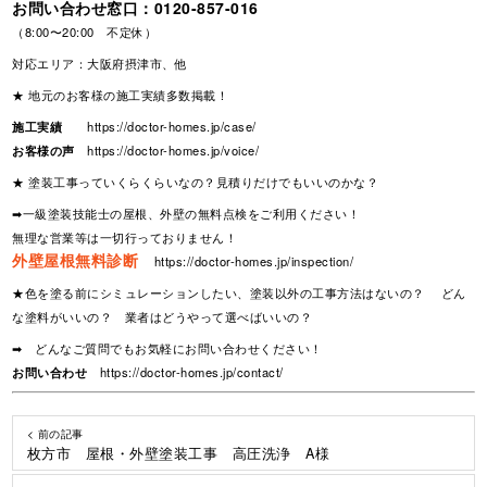
お問い合わせ窓口：
0120-857-016
（8:00〜20:00 不定休）
対応エリア：大阪府摂津市、他
★ 地元のお客様の施工実績多数掲載！
施工実績
https://doctor-homes.jp/case/
お客様の声
https://doctor-homes.jp/voice/
★ 塗装工事っていくらくらいなの？見積りだけでもいいのかな？
➡一級塗装技能士の屋根、外壁の無料点検をご利用ください！
無理な営業等は一切行っておりません！
外壁屋根無料診断
https://doctor-homes.jp/inspection/
★色を塗る前にシミュレーションしたい、塗装以外の工事方法はないの？ どん
な塗料がいいの？ 業者はどうやって選べばいいの？
➡ どんなご質問でもお気軽にお問い合わせください！
お問い合わせ
https://doctor-homes.jp/contact/
< 前の記事
枚方市 屋根・外壁塗装工事 高圧洗浄 A様