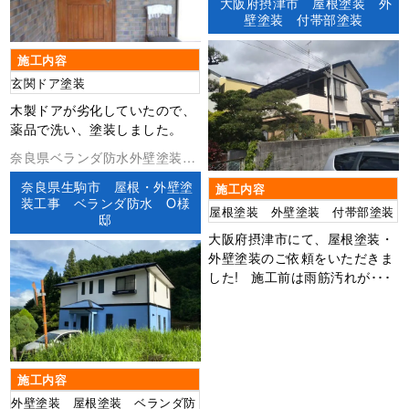
大阪府摂津市 屋根塗装 外
壁塗装 付帯部塗装
施工内容
玄関ドア塗装
木製ドアが劣化していたので、
薬品で洗い、塗装しました。
奈良県ベランダ防水外壁塗装屋
根塗装防水工事
奈良県生駒市 屋根・外壁塗
施工内容
装工事 ベランダ防水 O様
屋根塗装 外壁塗装 付帯部塗装
邸
大阪府摂津市にて、屋根塗装・
外壁塗装のご依頼をいただきま
した! 施工前は雨筋汚れが･･･
施工内容
外壁塗装 屋根塗装 ベランダ防