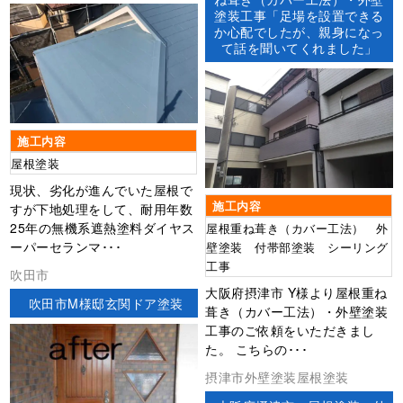
塗装工事「足場を設置できる
か心配でしたが、親身になっ
て話を聞いてくれました」
施工内容
屋根塗装
現状、劣化が進んでいた屋根で
施工内容
すが下地処理をして、耐用年数
25年の無機系遮熱塗料ダイヤス
屋根重ね葺き（カバー工法） 外
ーパーセランマ･･･
壁塗装 付帯部塗装 シーリング
工事
吹田市
大阪府摂津市 Y様より屋根重ね
吹田市M様邸玄関ドア塗装
葺き（カバー工法）・外壁塗装
工事のご依頼をいただきまし
た。 こちらの･･･
摂津市外壁塗装屋根塗装