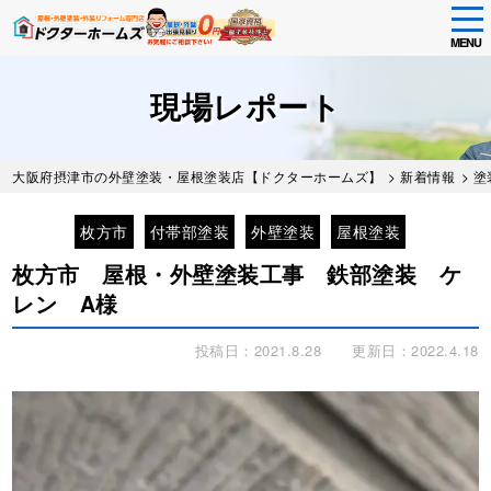
tog
nav
MENU
Skip
to
現場レポート
main
content
大阪府摂津市の外壁塗装・屋根塗装店【ドクターホームズ】
>
新着情報
>
塗
枚方市
付帯部塗装
外壁塗装
屋根塗装
枚方市 屋根・外壁塗装工事 鉄部塗装 ケ
レン A様
投稿日：2021.8.28
更新日：2022.4.18