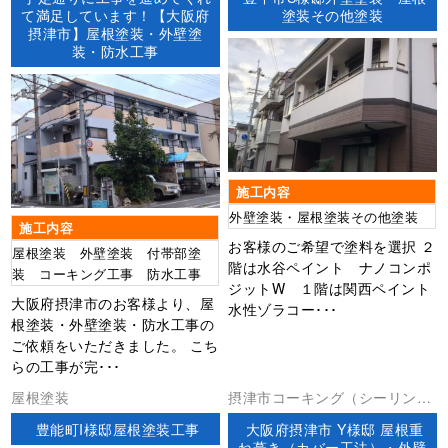
防水屋根塗装防水工事
て満足しています！【大阪府
塗装その他塗装
摂津市】屋根塗装・外壁塗
装・防水工事
施工内容
外壁塗装・屋根塗装その他塗装
施工内容
お客様のご希望で塗料を選択 ２
屋根塗装 外壁塗装 付帯部塗
階は水谷ペイント ナノコンポ
装 コーキング工事 防水工事
ジットW １階は関西ペイント
大阪府摂津市のお客様より、屋
水性ゾラコー･･･
根塗装・外壁塗装・防水工事の
ご依頼をいただきました。 こち
らの工事が完･･･
屋根塗装
摂津市コーキング（シーリン
グ）ベランダ防水外壁塗装屋根
豊能町I様邸屋根塗装工事
大阪府摂津市 Y様邸 屋根重
工事防水工事
ね葺き（カバー工法）・外壁