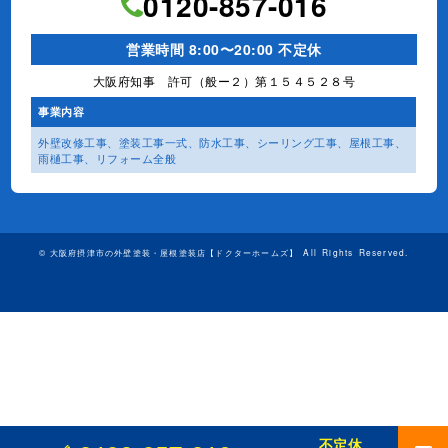
0120-857-016
営業時間 8:00〜20:00 不定休
大阪府知事 許可（般ー２）第１５４５２８号
事業内容
外壁改修工事、塗装工事⼀式、
防水工事、シーリング工事、
屋根工事、
雨樋工事、
リフォーム全般
©
大阪府摂津市の外壁塗装・屋根塗装店【ドクターホームズ】
All Rights Reserved.
不定休