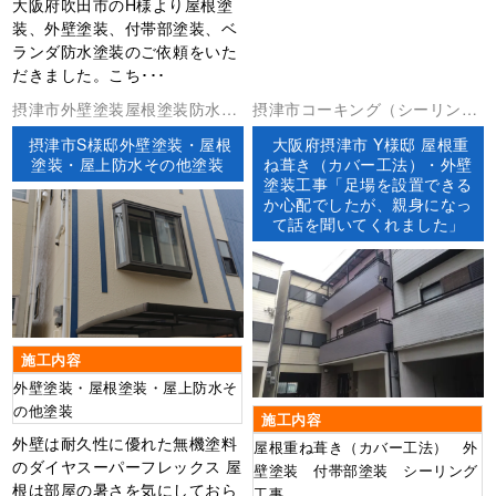
大阪府吹田市のH様より屋根塗
装、外壁塗装、付帯部塗装、ベ
ランダ防水塗装のご依頼をいた
だきました。こち･･･
摂津市外壁塗装屋根塗装防水工
摂津市コーキング（シーリン
事
グ）ベランダ防水外壁塗装屋根
摂津市S様邸外壁塗装・屋根
大阪府摂津市 Y様邸 屋根重
工事防水工事
塗装・屋上防水その他塗装
ね葺き（カバー工法）・外壁
塗装工事「足場を設置できる
か心配でしたが、親身になっ
て話を聞いてくれました」
施工内容
外壁塗装・屋根塗装・屋上防水そ
の他塗装
施工内容
外壁は耐久性に優れた無機塗料
屋根重ね葺き（カバー工法） 外
のダイヤスーパーフレックス 屋
壁塗装 付帯部塗装 シーリング
根は部屋の暑さを気にしておら
工事