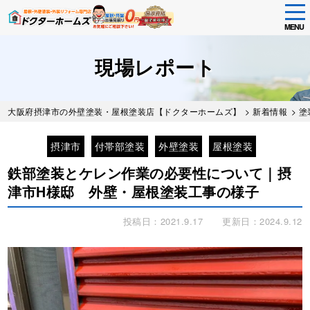
tog
nav
MENU
Skip
to
現場レポート
main
content
大阪府摂津市の外壁塗装・屋根塗装店【ドクターホームズ】
>
新着情報
>
塗
摂津市
付帯部塗装
外壁塗装
屋根塗装
鉄部塗装とケレン作業の必要性について｜摂
津市H様邸 外壁・屋根塗装工事の様子
投稿日：2021.9.17
更新日：2024.9.12