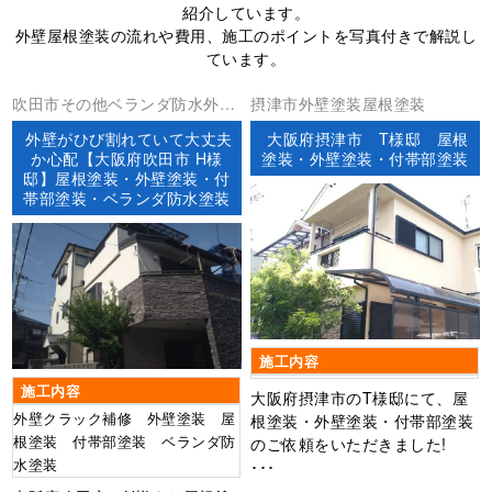
紹介しています。
外壁屋根塗装の流れや費用、施工のポイントを写真付きで解説し
ています。
吹田市その他ベランダ防水外壁
摂津市外壁塗装屋根塗装
塗装屋根塗装防水工事
外壁がひび割れていて大丈夫
大阪府摂津市 T様邸 屋根
か心配【大阪府吹田市 H様
塗装・外壁塗装・付帯部塗装
邸】屋根塗装・外壁塗装・付
帯部塗装・ベランダ防水塗装
施工内容
施工内容
大阪府摂津市のT様邸にて、屋
外壁クラック補修 外壁塗装 屋
根塗装・外壁塗装・付帯部塗装
根塗装 付帯部塗装 ベランダ防
のご依頼をいただきました!
水塗装
･･･