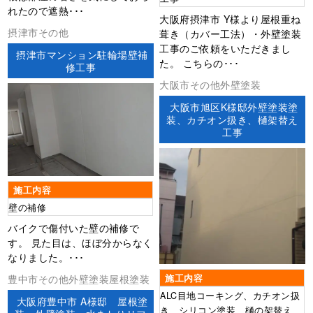
れたので遮熱･･･
大阪府摂津市 Y様より屋根重ね
摂津市その他
葺き（カバー工法）・外壁塗装
工事のご依頼をいただきまし
摂津市マンション駐輪場壁補
た。 こちらの･･･
修工事
大阪市その他外壁塗装
大阪市旭区K様邸外壁塗装塗
装、カチオン扱き、樋架替え
工事
施工内容
壁の補修
バイクで傷付いた壁の補修で
す。 見た目は、ほぼ分からなく
なりました。･･･
施工内容
豊中市その他外壁塗装屋根塗装
ALC目地コーキング、カチオン扱
大阪府豊中市 A様邸 屋根塗
き、シリコン塗装、樋の架替え