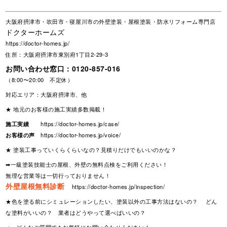
大阪府摂津市・吹田市・寝屋川市の外壁塗装・屋根塗装・防水リフォーム専門店
ドクターホームズ
https://doctor-homes.jp/
住所：大阪府摂津市東別府1丁目2-29-3
お問い合わせ窓口：
0120-857-016
（8:00〜20:00 不定休）
対応エリア：大阪府摂津市、他
★ 地元のお客様の施工実績多数掲載！
施工実績
https://doctor-homes.jp/case/
お客様の声
https://doctor-homes.jp/voice/
★ 塗装工事っていくらくらいなの？見積りだけでもいいのかな？
➡一級塗装技能士の屋根、外壁の無料点検をご利用ください！
無理な営業等は一切行っておりません！
外壁屋根無料診断
https://doctor-homes.jp/inspection/
★色を塗る前にシミュレーションしたい、塗装以外の工事方法はないの？ どん
な塗料がいいの？ 業者はどうやって選べばいいの？