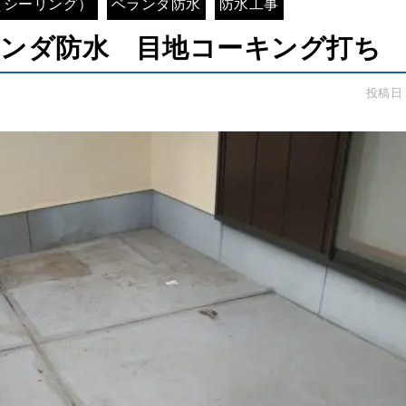
（シーリング）
ベランダ防水
防水工事
ランダ防水 目地コーキング打ち
投稿日：2