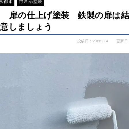
京都市
付帯部塗装
ン 扉の仕上げ塗装 鉄製の扉は
注意しましょう
投稿日：2022.3.4
更新日：2