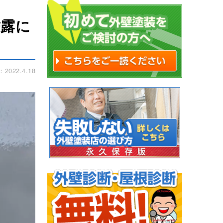
結露に
022.4.18