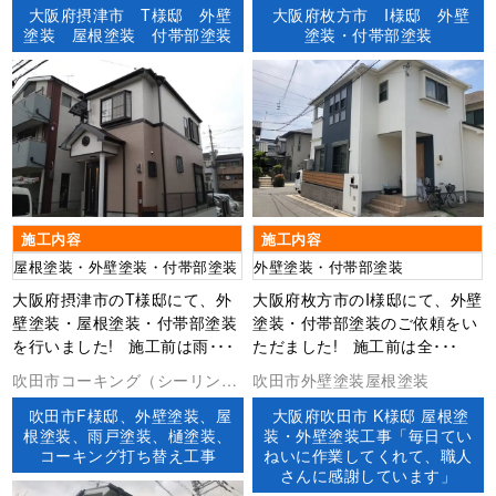
大阪府摂津市 T様邸 外壁
大阪府枚方市 I様邸 外壁
塗装 屋根塗装 付帯部塗装
塗装・付帯部塗装
施工内容
施工内容
屋根塗装・外壁塗装・付帯部塗装
外壁塗装・付帯部塗装
大阪府摂津市のT様邸にて、外
大阪府枚方市のI様邸にて、外壁
壁塗装・屋根塗装・付帯部塗装
塗装・付帯部塗装のご依頼をい
を行いました! 施工前は雨･･･
ただました! 施工前は全･･･
吹田市コーキング（シーリン
吹田市外壁塗装屋根塗装
グ）外壁塗装屋根塗装
吹田市F様邸、外壁塗装、屋
大阪府吹田市 K様邸 屋根塗
根塗装、雨戸塗装、樋塗装、
装・外壁塗装工事「毎日てい
コーキング打ち替え工事
ねいに作業してくれて、職人
さんに感謝しています」