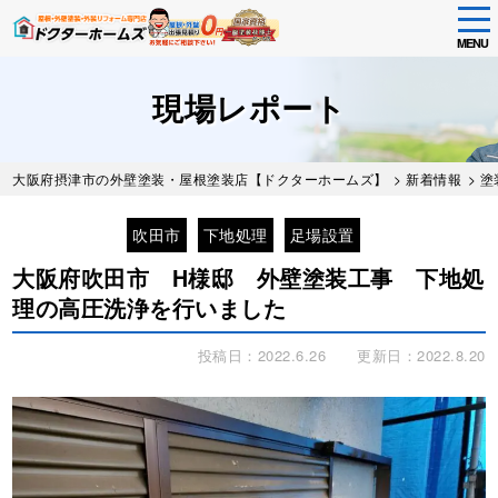
tog
nav
MENU
Skip
to
現場レポート
main
content
大阪府摂津市の外壁塗装・屋根塗装店【ドクターホームズ】
>
新着情報
>
塗
吹田市
下地処理
足場設置
大阪府吹田市 H様邸 外壁塗装工事 下地処
理の高圧洗浄を行いました
投稿日：2022.6.26
更新日：2022.8.20