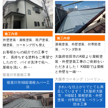
施工内容
施工内容
外壁塗装・屋根塗装、雨戸塗装、
屋根塗装、外壁塗装、付帯部塗
樋塗装、コーキング打ち替え
装、ベランダ防水
お客様からの紹介での工事で
大阪府吹田市のK様より屋根塗
す。 長持ちする塗料をご希望で
装・外壁塗装工事のご依頼をい
したので、バイオ洗浄で化へ、
ただきました！ K様邸では屋根
屋根を洗い、外･･･
と外壁を一緒･･･
寝屋川市屋根工事
大阪市コーキング（シーリン
寝屋川市I様邸屋根カバー工
グ）ベランダ防水外壁塗装屋根
法
きれいな仕上がりでとても満
塗装防水工事
足しています！【大阪府大阪
市 H様邸】屋根塗装・外壁
塗装・付帯部塗装・ベランダ
防水工事