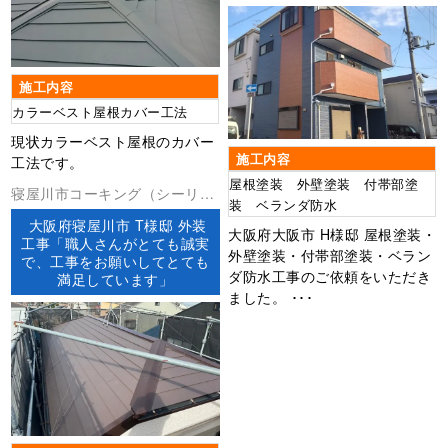
施工内容
カラーベスト屋根カバー工法
現状カラーベスト屋根のカバー
施工内容
工法です。
屋根塗装 外壁塗装 付帯部塗
寝屋川市コーキング（シーリン
装 ベランダ防水
グ）ベランダ防水外壁塗装屋根
大阪府寝屋川市 T様邸 外装
大阪府大阪市 H様邸 屋根塗装・
工事防水工事
工事「職人さんがとても誠実
外壁塗装・付帯部塗装・ベラン
で、工事をお願いしてとても
ダ防水工事のご依頼をいただき
満足しています」
ました。 ･･･