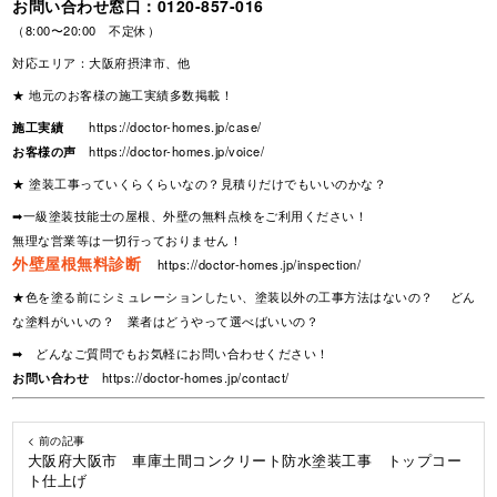
お問い合わせ窓口：
0120-857-016
（8:00〜20:00 不定休）
対応エリア：大阪府摂津市、他
★ 地元のお客様の施工実績多数掲載！
施工実績
https://doctor-homes.jp/case/
お客様の声
https://doctor-homes.jp/voice/
★ 塗装工事っていくらくらいなの？見積りだけでもいいのかな？
➡一級塗装技能士の屋根、外壁の無料点検をご利用ください！
無理な営業等は一切行っておりません！
外壁屋根無料診断
https://doctor-homes.jp/inspection/
★色を塗る前にシミュレーションしたい、塗装以外の工事方法はないの？ どん
な塗料がいいの？ 業者はどうやって選べばいいの？
➡ どんなご質問でもお気軽にお問い合わせください！
お問い合わせ
https://doctor-homes.jp/contact/
< 前の記事
大阪府大阪市 車庫土間コンクリート防水塗装工事 トップコー
ト仕上げ