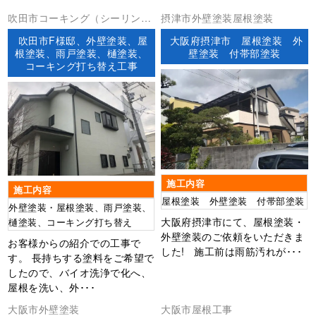
吹田市コーキング（シーリン
摂津市外壁塗装屋根塗装
グ）外壁塗装屋根塗装
吹田市F様邸、外壁塗装、屋
大阪府摂津市 屋根塗装 外
根塗装、雨戸塗装、樋塗装、
壁塗装 付帯部塗装
コーキング打ち替え工事
施工内容
施工内容
屋根塗装 外壁塗装 付帯部塗装
外壁塗装・屋根塗装、雨戸塗装、
大阪府摂津市にて、屋根塗装・
樋塗装、コーキング打ち替え
外壁塗装のご依頼をいただきま
お客様からの紹介での工事で
した! 施工前は雨筋汚れが･･･
す。 長持ちする塗料をご希望で
したので、バイオ洗浄で化へ、
屋根を洗い、外･･･
大阪市外壁塗装
大阪市屋根工事