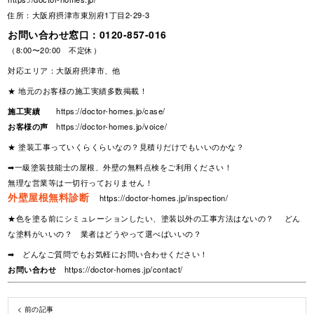
住所：大阪府摂津市東別府1丁目2-29-3
お問い合わせ窓口：
0120-857-016
（8:00〜20:00 不定休）
対応エリア：大阪府摂津市、他
★ 地元のお客様の施工実績多数掲載！
施工実績
https://doctor-homes.jp/case/
お客様の声
https://doctor-homes.jp/voice/
★ 塗装工事っていくらくらいなの？見積りだけでもいいのかな？
➡一級塗装技能士の屋根、外壁の無料点検をご利用ください！
無理な営業等は一切行っておりません！
外壁屋根無料診断
https://doctor-homes.jp/inspection/
★色を塗る前にシミュレーションしたい、塗装以外の工事方法はないの？ どん
な塗料がいいの？ 業者はどうやって選べばいいの？
➡ どんなご質問でもお気軽にお問い合わせください！
お問い合わせ
https://doctor-homes.jp/contact/
< 前の記事