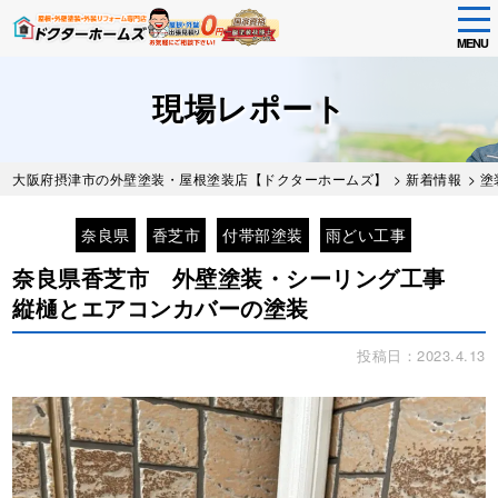
tog
nav
MENU
Skip
to
現場レポート
main
content
大阪府摂津市の外壁塗装・屋根塗装店【ドクターホームズ】
>
新着情報
>
塗
奈良県
香芝市
付帯部塗装
雨どい工事
奈良県香芝市 外壁塗装・シーリング工事
縦樋とエアコンカバーの塗装
投稿日：2023.4.13