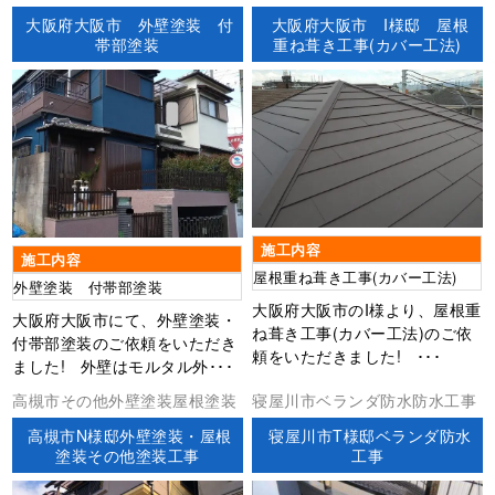
大阪府大阪市 外壁塗装 付
大阪府大阪市 I様邸 屋根
帯部塗装
重ね葺き工事(カバー工法)
施工内容
施工内容
屋根重ね葺き工事(カバー工法)
外壁塗装 付帯部塗装
大阪府大阪市のI様より、屋根重
大阪府大阪市にて、外壁塗装・
ね葺き工事(カバー工法)のご依
付帯部塗装のご依頼をいただき
頼をいただきました! ･･･
ました! 外壁はモルタル外･･･
高槻市その他外壁塗装屋根塗装
寝屋川市ベランダ防水防水工事
高槻市N様邸外壁塗装・屋根
寝屋川市T様邸ベランダ防水
塗装その他塗装工事
工事