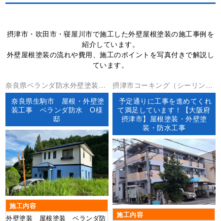
摂津市・吹田市・寝屋川市で施工した外壁屋根塗装の施工事例を
紹介しています。
外壁屋根塗装の流れや費用、施工のポイントを写真付きで解説し
ています。
奈良県ベランダ防水外壁塗装屋
摂津市コーキング（シーリン
根塗装防水工事
グ）ベランダ防水外壁塗装屋上
奈良県生駒市 屋根・外壁塗
予定通りに工事を進めてくれ
防水屋根塗装防水工事
装工事 ベランダ防水 O様
て満足しています！【大阪府
邸
摂津市】屋根塗装・外壁塗
装・防水工事
施工内容
施工内容
外壁塗装 屋根塗装 ベランダ防