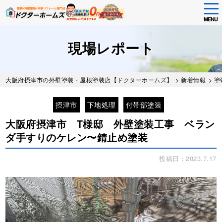
tog
nav
MENU
Skip
to
現場レポート
main
content
大阪府摂津市の外壁塗装・屋根塗装店【ドクターホームズ】
>
新着情報
>
塗
摂津市
下地処理
付帯部塗装
大阪府摂津市 T様邸 外壁塗装工事 ベラン
ダ手すりのケレン〜錆止め塗装
投稿日：2023.7.17