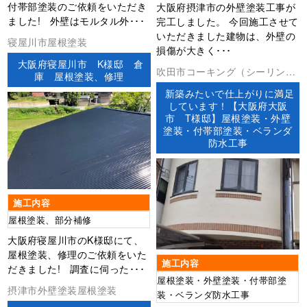
付帯部塗装のご依頼をいただき
大阪府摂津市の外壁塗装工事が
ました! 外壁はモルタル外･･･
完工しました。 今回施工させて
いただきました建物は、外壁の
寝屋川市屋根塗装
損傷が大きく･･･
大阪府寝屋川市 K様邸 倉
吹田市コーキング（シーリン
庫 屋根塗装、修理
グ）ベランダ防水外壁塗装屋根
新築みたいで仕上がりに満足
塗装防水工事
しています！【大阪府大阪
市 T様邸】屋根塗装・外壁
塗装・付帯部塗装・ベランダ
防水工事
施工内容
屋根塗装、部分補修
大阪府寝屋川市のK様邸にて、
屋根塗装、修理のご依頼をいた
施工内容
だきました! 調査に伺った･･･
屋根塗装・外壁塗装・付帯部塗
摂津市外壁塗装屋根塗装
装・ベランダ防水工事