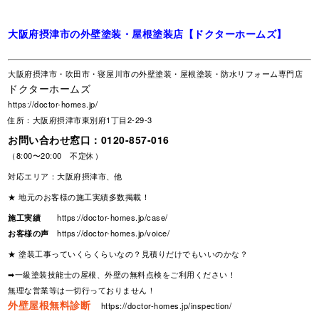
大阪府摂津市の外壁塗装・屋根塗装店【ドクターホームズ】
大阪府摂津市・吹田市・寝屋川市の外壁塗装・屋根塗装・防水リフォーム専門店
ドクターホームズ
https://doctor-homes.jp/
住所：大阪府摂津市東別府1丁目2-29-3
お問い合わせ窓口：
0120-857-016
（8:00〜20:00 不定休）
対応エリア：大阪府摂津市、他
★ 地元のお客様の施工実績多数掲載！
施工実績
https://doctor-homes.jp/case/
お客様の声
https://doctor-homes.jp/voice/
★ 塗装工事っていくらくらいなの？見積りだけでもいいのかな？
➡一級塗装技能士の屋根、外壁の無料点検をご利用ください！
無理な営業等は一切行っておりません！
外壁屋根無料診断
https://doctor-homes.jp/inspection/