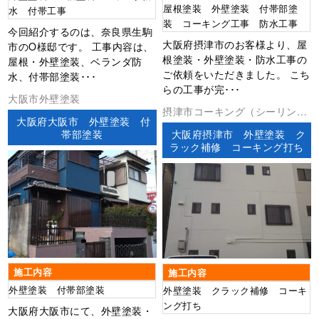
屋根塗装 外壁塗装 付帯部塗
水 付帯工事
装 コーキング工事 防水工事
今回紹介するのは、奈良県生駒
大阪府摂津市のお客様より、屋
市のO様邸です。 工事内容は、
根塗装・外壁塗装・防水工事の
屋根・外壁塗装、ベランダ防
ご依頼をいただきました。 こち
水、付帯部塗装･･･
らの工事が完･･･
大阪市外壁塗装
摂津市コーキング（シーリン
大阪府大阪市 外壁塗装 付
グ）その他外壁塗装防水工事
帯部塗装
大阪府摂津市 外壁塗装 ク
ラック補修 コーキング打ち
施工内容
施工内容
外壁塗装 付帯部塗装
外壁塗装 クラック補修 コーキ
ング打ち
大阪府大阪市にて、外壁塗装・