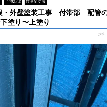
市
下地処理
付帯部塗装
根・外壁塗装工事 付帯部 配管
〜下塗り〜上塗り
投稿日：