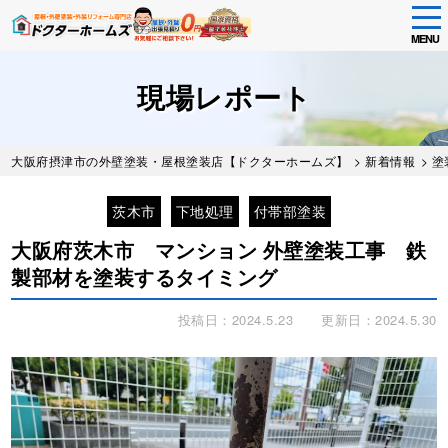
tog
nav
MENU
Skip
to
現場レポート
main
content
大阪府摂津市の外壁塗装・屋根塗装店【ドクターホームズ】
>
新着情報
>
塗
茨木市
下地処理
付帯部塗装
大阪府茨木市 マンション 外壁塗装工事 鉄
製部材を塗装するタイミング
投稿日：2024.5.23
更新日：2024.5.30