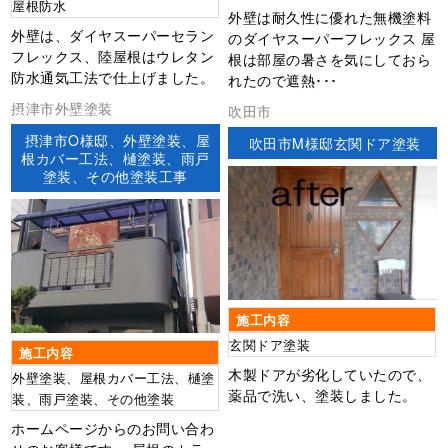
屋根防水
外壁は耐久性に優れた無機塗料
外壁は、ダイヤスーパーセラン
のダイヤスーパーフレックス 屋
フレックス、陸屋根はウレタン
根は部屋の暑さを気にしておら
防水通気工法で仕上げました。
れたので遮熱･･･
摂津市外壁塗装
吹田市
摂津市O様邸、外壁塗装、屋
吹田市M様邸玄関ドア塗装
根カバー工法、樋塗装、雨戸
塗装、その他塗装工事
施工内容
玄関ドア塗装
施工内容
木製ドアが劣化していたので、
外壁塗装、屋根カバー工法、樋塗
薬品で洗い、塗装しました。
装、雨戸塗装、その他塗装
ホームページからのお問い合わ