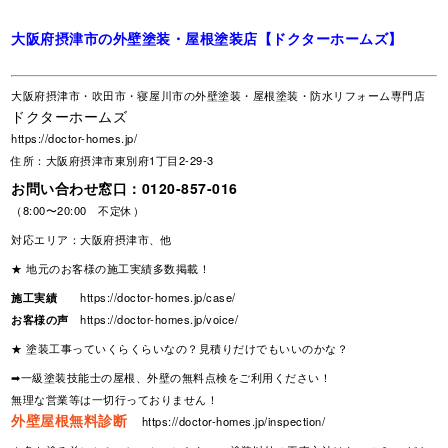
大阪府摂津市の外壁塗装・屋根塗装店【ドクターホームズ】
大阪府摂津市・吹田市・寝屋川市の外壁塗装・屋根塗装・防水リフォーム専門店
ドクターホームズ
https://doctor-homes.jp/
住所：大阪府摂津市東別府1丁目2-29-3
お問い合わせ窓口：
0120-857-016
（8:00〜20:00 不定休）
対応エリア：大阪府摂津市、他
★ 地元のお客様の施工実績多数掲載！
施工実績
https://doctor-homes.jp/case/
お客様の声
https://doctor-homes.jp/voice/
★ 塗装工事っていくらくらいなの？見積りだけでもいいのかな？
➡一級塗装技能士の屋根、外壁の無料点検をご利用ください！
無理な営業等は一切行っておりません！
外壁屋根無料診断
https://doctor-homes.jp/inspection/