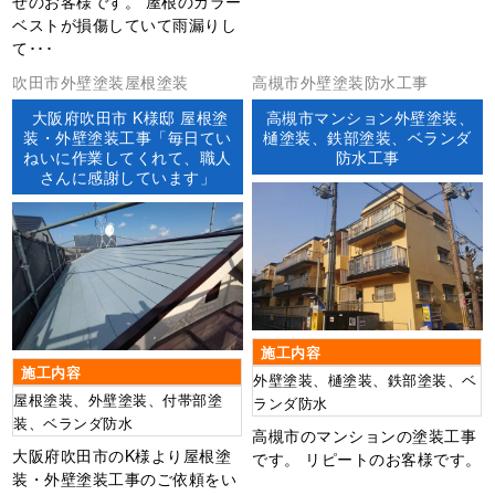
せのお客様です。 屋根のカラー
ベストが損傷していて雨漏りし
て･･･
吹田市外壁塗装屋根塗装
高槻市外壁塗装防水工事
大阪府吹田市 K様邸 屋根塗
高槻市マンション外壁塗装、
装・外壁塗装工事「毎日てい
樋塗装、鉄部塗装、ベランダ
ねいに作業してくれて、職人
防水工事
さんに感謝しています」
施工内容
施工内容
外壁塗装、樋塗装、鉄部塗装、ベ
屋根塗装、外壁塗装、付帯部塗
ランダ防水
装、ベランダ防水
高槻市のマンションの塗装工事
大阪府吹田市のK様より屋根塗
です。 リピートのお客様です。
装・外壁塗装工事のご依頼をい