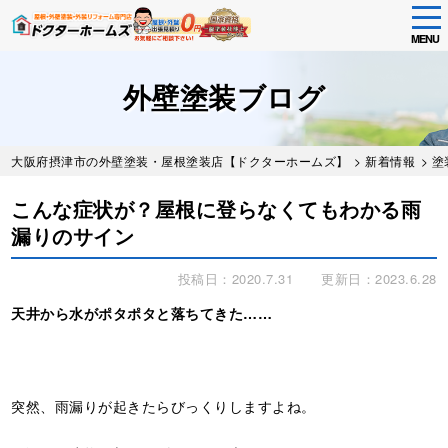
tog
nav
MENU
Skip
to
外壁塗装ブログ
main
content
大阪府摂津市の外壁塗装・屋根塗装店【ドクターホームズ】
>
新着情報
>
塗
こんな症状が？屋根に登らなくてもわかる雨
漏りのサイン
投稿日：2020.7.31
更新日：2023.6.28
天井から水がポタポタと落ちてきた……
突然、雨漏りが起きたらびっくりしますよね。