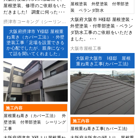
屋根塗装 外壁塗装 付帯部塗
屋根塗装、修理のご依頼をいた
装 ベランダ防水
だきました! 調査に伺った･･･
大阪府大阪市 H様邸 屋根塗装・
摂津市コーキング（シーリン
外壁塗装・付帯部塗装・ベラン
グ）ベランダ防水外壁塗装屋根
大阪府摂津市 Y様邸 屋根重
ダ防水工事のご依頼をいただき
工事防水工事
ね葺き（カバー工法）・外壁
ました。 ･･･
塗装工事「足場を設置できる
か心配でしたが、親身になっ
大阪市屋根工事
て話を聞いてくれました」
大阪府大阪市 I様邸 屋根
重ね葺き工事(カバー工法)
施工内容
屋根重ね葺き（カバー工法） 外
施工内容
壁塗装 付帯部塗装 シーリング
工事
屋根重ね葺き工事(カバー工法)
大阪府摂津市 Y様より屋根重ね
大阪府大阪市のI様より、屋根重