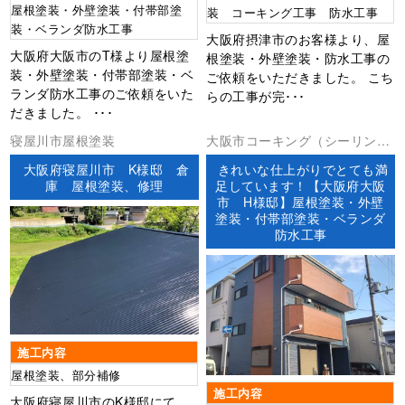
屋根塗装・外壁塗装・付帯部塗
装 コーキング工事 防水工事
装・ベランダ防水工事
大阪府摂津市のお客様より、屋
大阪府大阪市のT様より屋根塗
根塗装・外壁塗装・防水工事の
装・外壁塗装・付帯部塗装・ベ
ご依頼をいただきました。 こち
ランダ防水工事のご依頼をいた
らの工事が完･･･
だきました。 ･･･
寝屋川市屋根塗装
大阪市コーキング（シーリン
グ）ベランダ防水外壁塗装屋根
大阪府寝屋川市 K様邸 倉
きれいな仕上がりでとても満
塗装防水工事
庫 屋根塗装、修理
足しています！【大阪府大阪
市 H様邸】屋根塗装・外壁
塗装・付帯部塗装・ベランダ
防水工事
施工内容
屋根塗装、部分補修
施工内容
大阪府寝屋川市のK様邸にて、