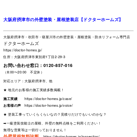
大阪府摂津市の外壁塗装・屋根塗装店【ドクターホームズ】
大阪府摂津市・吹田市・寝屋川市の外壁塗装・屋根塗装・防水リフォーム専門店
ドクターホームズ
https://doctor-homes.jp/
住所：大阪府摂津市東別府1丁目2-29-3
お問い合わせ窓口：
0120-857-016
（8:00〜20:00 不定休）
対応エリア：大阪府摂津市、他
★ 地元のお客様の施工実績多数掲載！
施工実績
https://doctor-homes.jp/case/
お客様の声
https://doctor-homes.jp/voice/
★ 塗装工事っていくらくらいなの？見積りだけでもいいのかな？
➡一級塗装技能士の屋根、外壁の無料点検をご利用ください！
無理な営業等は一切行っておりません！
外壁屋根無料診断
https://doctor-homes.jp/inspection/