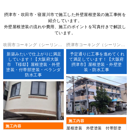
摂津市・吹田市・寝屋川市で施工した外壁屋根塗装の施工事例を
紹介しています。
外壁屋根塗装の流れや費用、施工のポイントを写真付きで解説し
ています。
吹田市コーキング（シーリン
摂津市コーキング（シーリン
グ）ベランダ防水外壁塗装屋根
グ）ベランダ防水外壁塗装屋上
新築みたいで仕上がりに満足
予定通りに工事を進めてくれ
塗装防水工事
防水屋根塗装防水工事
しています！【大阪府大阪
て満足しています！【大阪府
市 T様邸】屋根塗装・外壁
摂津市】屋根塗装・外壁塗
塗装・付帯部塗装・ベランダ
装・防水工事
防水工事
施工内容
施工内容
屋根塗装 外壁塗装 付帯部塗