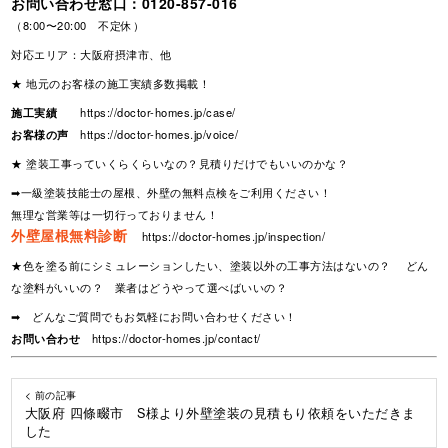
お問い合わせ窓口：
0120-857-016
（8:00〜20:00 不定休）
対応エリア：大阪府摂津市、他
★ 地元のお客様の施工実績多数掲載！
施工実績
https://doctor-homes.jp/case/
お客様の声
https://doctor-homes.jp/voice/
★ 塗装工事っていくらくらいなの？見積りだけでもいいのかな？
➡一級塗装技能士の屋根、外壁の無料点検をご利用ください！
無理な営業等は一切行っておりません！
外壁屋根無料診断
https://doctor-homes.jp/inspection/
★色を塗る前にシミュレーションしたい、塗装以外の工事方法はないの？ どん
な塗料がいいの？ 業者はどうやって選べばいいの？
➡ どんなご質問でもお気軽にお問い合わせください！
お問い合わせ
https://doctor-homes.jp/contact/
< 前の記事
大阪府 四條畷市 S様より外壁塗装の見積もり依頼をいただきま
した