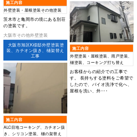
施工内容
外壁塗装・屋根塗装その他塗装
茨木市と亀岡市の境にある別荘
の塗装です。
大阪市その他外壁塗装
大阪市旭区K様邸外壁塗装塗
施工内容
装、カチオン扱き、樋架替え
工事
外壁塗装・屋根塗装、雨戸塗装、
樋塗装、コーキング打ち替え
お客様からの紹介での工事で
す。 長持ちする塗料をご希望で
したので、バイオ洗浄で化へ、
屋根を洗い、外･･･
施工内容
ALC目地コーキング、カチオン扱
き、シリコン塗装、樋の架替え