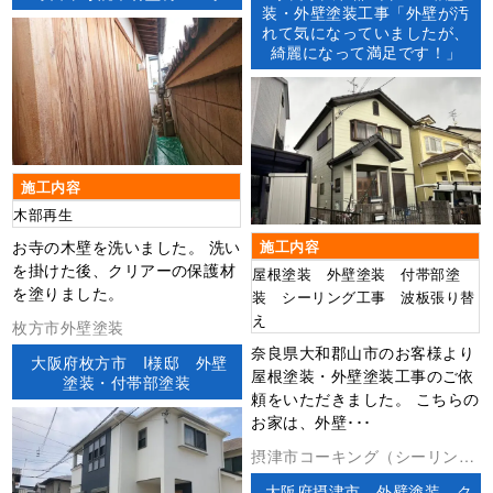
防水工事
装・外壁塗装工事「外壁が汚
れて気になっていましたが、
綺麗になって満足です！」
施工内容
木部再生
お寺の木壁を洗いました。 洗い
施工内容
を掛けた後、クリアーの保護材
屋根塗装 外壁塗装 付帯部塗
を塗りました。
装 シーリング工事 波板張り替
え
枚方市外壁塗装
奈良県大和郡山市のお客様より
大阪府枚方市 I様邸 外壁
屋根塗装・外壁塗装工事のご依
塗装・付帯部塗装
頼をいただきました。 こちらの
お家は、外壁･･･
摂津市コーキング（シーリン
グ）その他外壁塗装防水工事
大阪府摂津市 外壁塗装 ク