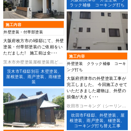
ラック補修 コーキング打ち
施工内容
外壁塗装・付帯部塗装
大阪府枚方市のI様邸にて、外壁
塗装・付帯部塗装のご依頼をい
ただました! 施工前は全･･･
施工内容
茨木市外壁塗装屋根塗装雨どい
外壁塗装 クラック補修 コーキ
工事
ング打ち
茨木市T様邸別荘 木壁塗装、
屋根塗装、雨戸塗装、雨樋塗
大阪府摂津市の外壁塗装工事が
装
完工しました。 今回施工させて
いただきました建物は、外壁の
損傷が大きく･･･
吹田市コーキング（シーリン
グ）外壁塗装屋根塗装
吹田市F様邸、外壁塗装、屋
根塗装、雨戸塗装、樋塗装、
コーキング打ち替え工事