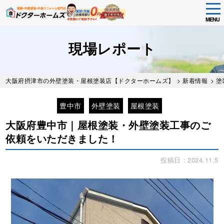
tog
nav
MENU
Skip
to
現場レポート
main
content
大阪府摂津市の外壁塗装・屋根塗装店【ドクターホームズ】
>
新着情報
>
塗
豊中市
外壁塗装
屋根塗装
大阪府豊中市｜屋根塗装・外壁塗装工事のご
依頼をいただきました！
投稿日：2024.11.5