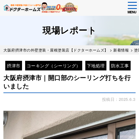
tog
nav
MENU
Skip
to
現場レポート
main
content
大阪府摂津市の外壁塗装・屋根塗装店【ドクターホームズ】
>
新着情報
>
塗
摂津市
コーキング（シーリング）
下地処理
防水工事
大阪府摂津市｜開口部のシーリング打ちを行
いました
投稿日：2025.6.3