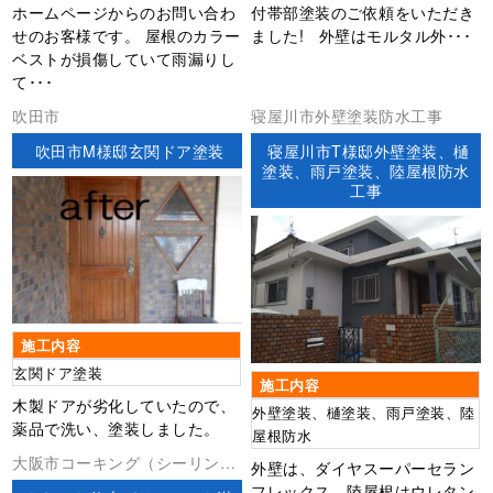
付帯部塗装のご依頼をいただき
ホームページからのお問い合わ
ました! 外壁はモルタル外･･･
せのお客様です。 屋根のカラー
ベストが損傷していて雨漏りし
て･･･
吹田市
寝屋川市外壁塗装防水工事
吹田市M様邸玄関ドア塗装
寝屋川市T様邸外壁塗装、樋
塗装、雨戸塗装、陸屋根防水
工事
施工内容
玄関ドア塗装
施工内容
木製ドアが劣化していたので、
外壁塗装、樋塗装、雨戸塗装、陸
薬品で洗い、塗装しました。
屋根防水
大阪市コーキング（シーリン
外壁は、ダイヤスーパーセラン
グ）ベランダ防水外壁塗装屋根
フレックス、陸屋根はウレタン