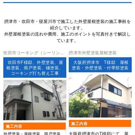
摂津市・吹田市・寝屋川市で施工した外壁屋根塗装の施工事例を
紹介しています。
外壁屋根塗装の流れや費用、施工のポイントを写真付きで解説し
ています。
吹田市コーキング（シーリン
摂津市外壁塗装屋根塗装
グ）外壁塗装屋根塗装
吹田市F様邸、外壁塗装、屋
大阪府摂津市 T様邸 屋根
根塗装、雨戸塗装、樋塗装、
塗装・外壁塗装・付帯部塗装
コーキング打ち替え工事
施工内容
施工内容
大阪府摂津市のT様邸にて、屋
外壁塗装・屋根塗装、雨戸塗装、