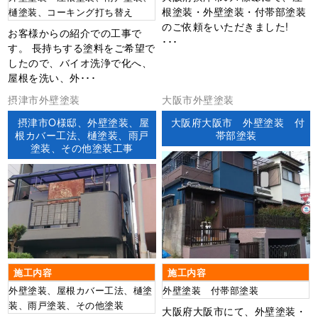
根塗装・外壁塗装・付帯部塗装
樋塗装、コーキング打ち替え
のご依頼をいただきました!
お客様からの紹介での工事で
･･･
す。 長持ちする塗料をご希望で
したので、バイオ洗浄で化へ、
屋根を洗い、外･･･
摂津市外壁塗装
大阪市外壁塗装
摂津市O様邸、外壁塗装、屋
大阪府大阪市 外壁塗装 付
根カバー工法、樋塗装、雨戸
帯部塗装
塗装、その他塗装工事
施工内容
施工内容
外壁塗装 付帯部塗装
外壁塗装、屋根カバー工法、樋塗
装、雨戸塗装、その他塗装
大阪府大阪市にて、外壁塗装・