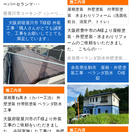
施工内容
ーパーセランマ･･･
屋根塗装 外壁塗装 付帯部塗
寝屋川市コーキング（シーリン
装 水まわりリフォーム（洗面化
グ）ベランダ防水外壁塗装屋根
粧台、浴室戸、トイレ）
大阪府寝屋川市 T様邸 外装
工事防水工事
工事「職人さんがとても誠実
大阪府豊中市のA様より屋根塗
で、工事をお願いしてとても
装・外壁塗装・水まわりリフォ
満足しています」
ームのご依頼をいただきまし
た。 こちらの･･･
奈良県ベランダ防水外壁塗装屋
根塗装防水工事
奈良県生駒市 屋根・外壁塗
装工事 ベランダ防水 O様
邸
施工内容
屋根重ね葺き（カバー工法） 外
壁塗装 付帯部塗装 ベランダ防水
工事
大阪府寝屋川市のT様より外装
工事のご依頼をいただきまし
施工内容
た。 今回実施した工事は、外壁