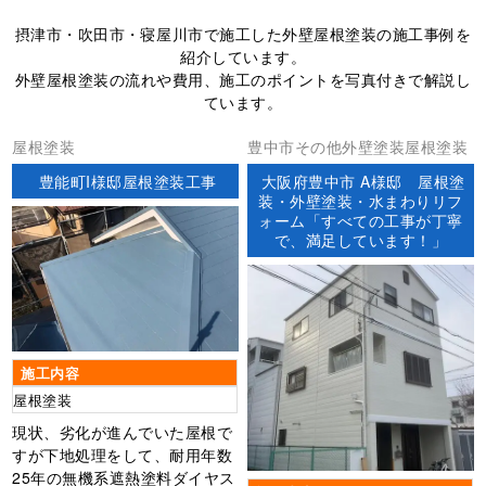
摂津市・吹田市・寝屋川市で施工した外壁屋根塗装の施工事例を
紹介しています。
外壁屋根塗装の流れや費用、施工のポイントを写真付きで解説し
ています。
屋根塗装
豊中市その他外壁塗装屋根塗装
豊能町I様邸屋根塗装工事
大阪府豊中市 A様邸 屋根塗
装・外壁塗装・水まわりリフ
ォーム「すべての工事が丁寧
で、満足しています！」
施工内容
屋根塗装
現状、劣化が進んでいた屋根で
すが下地処理をして、耐用年数
25年の無機系遮熱塗料ダイヤス