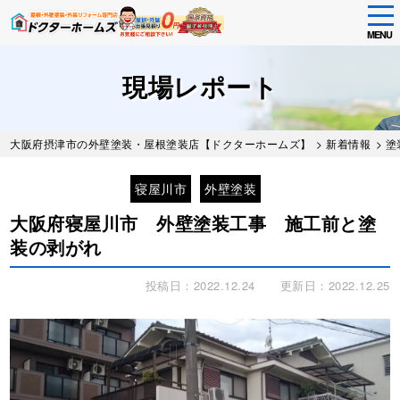
tog
nav
MENU
Skip
to
現場レポート
main
content
大阪府摂津市の外壁塗装・屋根塗装店【ドクターホームズ】
>
新着情報
>
塗
寝屋川市
外壁塗装
大阪府寝屋川市 外壁塗装工事 施工前と塗
装の剥がれ
投稿日：2022.12.24
更新日：2022.12.25