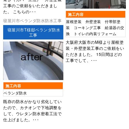
工事のご依頼をいただきまし
た。 こちらの･･･
施工内容
寝屋川市ベランダ防水防水工事
屋根塗装 外壁塗装 付帯部塗
装 コーキング工事 給湯器の交
寝屋川市T様邸ベランダ防水
換 トイレの内装リフォーム
工事
大阪府大阪市のM様より屋根塗
装・外壁塗装工事のご依頼をい
ただきました。 15日間ほどの
工事でして、･･･
施工内容
ベランダ防水
既存の防水がかなり劣化してい
たので、カチオンで下地調整を
して、ウレタン防水密着工法で
仕上げました。･･･