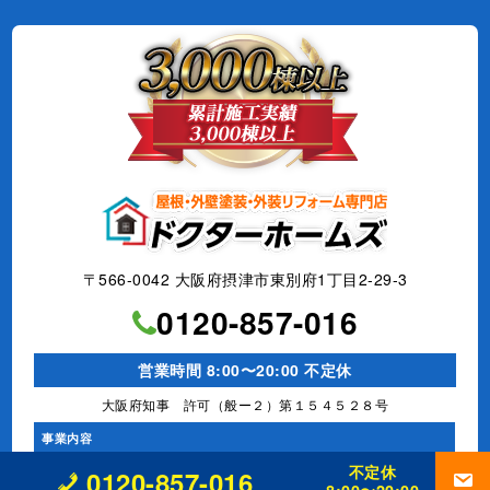
〒566-0042 大阪府摂津市東別府1丁目2-29-3
0120-857-016
営業時間 8:00〜20:00 不定休
大阪府知事 許可（般ー２）第１５４５２８号
事業内容
不定休
外壁改修工事、塗装工事⼀式、
防水工事、シーリング工事、
屋根工事、
0120-857-016
雨樋工事、
リフォーム全般