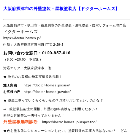
大阪府摂津市の外壁塗装・屋根塗装店【ドクターホームズ】
大阪府摂津市・吹田市・寝屋川市の外壁塗装・屋根塗装・防水リフォーム専門店
ドクターホームズ
https://doctor-homes.jp/
住所：大阪府摂津市東別府1丁目2-29-3
お問い合わせ窓口：
0120-857-016
（8:00〜20:00 不定休）
対応エリア：大阪府摂津市、他
★ 地元のお客様の施工実績多数掲載！
施工実績
https://doctor-homes.jp/case/
お客様の声
https://doctor-homes.jp/voice/
★ 塗装工事っていくらくらいなの？見積りだけでもいいのかな？
➡一級塗装技能士の屋根、外壁の無料点検をご利用ください！
無理な営業等は一切行っておりません！
外壁屋根無料診断
https://doctor-homes.jp/inspection/
★色を塗る前にシミュレーションしたい、塗装以外の工事方法はないの？ どん