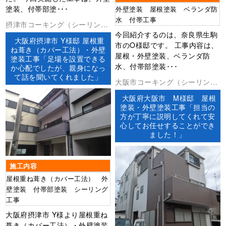
塗装、付帯部塗･･･
外壁塗装 屋根塗装 ベランダ防
水 付帯工事
摂津市コーキング（シーリン
今回紹介するのは、奈良県生駒
グ）ベランダ防水外壁塗装屋根
大阪府摂津市 Y様邸 屋根重
市のO様邸です。 工事内容は、
工事防水工事
ね葺き（カバー工法）・外壁
屋根・外壁塗装、ベランダ防
塗装工事「足場を設置できる
水、付帯部塗装･･･
か心配でしたが、親身になっ
て話を聞いてくれました」
大阪市コーキング（シーリン
グ）外壁塗装屋根塗装防水工事
大阪府大阪市 M様邸 屋根
塗装・外壁塗装工事「担当の
方が丁寧に説明してくれて安
心してお任せすることができ
ました！」
施工内容
屋根重ね葺き（カバー工法） 外
壁塗装 付帯部塗装 シーリング
工事
大阪府摂津市 Y様より屋根重ね
葺き（カバー工法）・外壁塗装