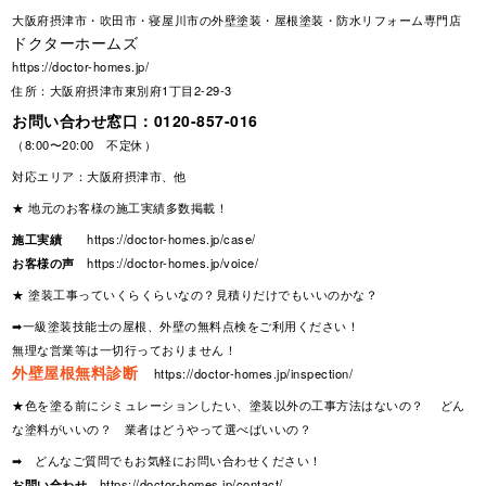
大阪府摂津市・吹田市・寝屋川市の外壁塗装・屋根塗装・防水リフォーム専門店
ドクターホームズ
https://doctor-homes.jp/
住所：大阪府摂津市東別府1丁目2-29-3
お問い合わせ窓口：
0120-857-016
（8:00〜20:00 不定休）
対応エリア：大阪府摂津市、他
★ 地元のお客様の施工実績多数掲載！
施工実績
https://doctor-homes.jp/case/
お客様の声
https://doctor-homes.jp/voice/
★ 塗装工事っていくらくらいなの？見積りだけでもいいのかな？
➡一級塗装技能士の屋根、外壁の無料点検をご利用ください！
無理な営業等は一切行っておりません！
外壁屋根無料診断
https://doctor-homes.jp/inspection/
★色を塗る前にシミュレーションしたい、塗装以外の工事方法はないの？ どん
な塗料がいいの？ 業者はどうやって選べばいいの？
➡ どんなご質問でもお気軽にお問い合わせください！
お問い合わせ
https://doctor-homes.jp/contact/