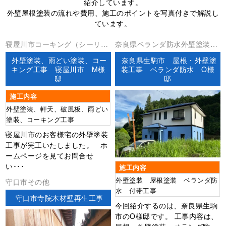
紹介しています。
外壁屋根塗装の流れや費用、施工のポイントを写真付きで解説し
ています。
寝屋川市コーキング（シーリン
奈良県ベランダ防水外壁塗装屋
グ）外壁塗装
根塗装防水工事
外壁塗装、雨どい塗装、コー
奈良県生駒市 屋根・外壁塗
キング工事 寝屋川市 M様
装工事 ベランダ防水 O様
邸
邸
施工内容
外壁塗装、軒天、破風板、雨どい
塗装、コーキング工事
寝屋川市のお客様宅の外壁塗装
工事が完工いたしました。 ホ
ームページを見てお問合せ
い･･･
施工内容
外壁塗装 屋根塗装 ベランダ防
守口市その他
水 付帯工事
守口市寺院木材壁再生工事
今回紹介するのは、奈良県生駒
市のO様邸です。 工事内容は、