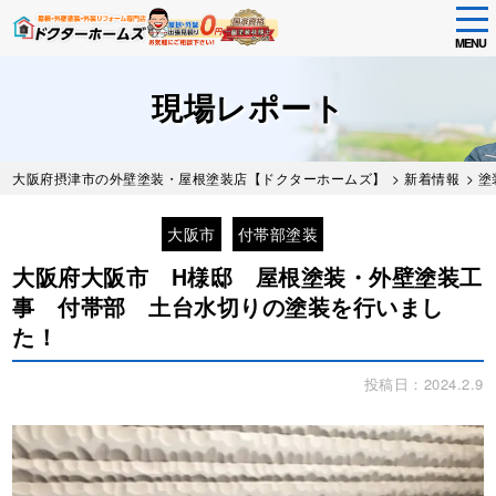
tog
nav
MENU
Skip
to
現場レポート
main
content
大阪府摂津市の外壁塗装・屋根塗装店【ドクターホームズ】
>
新着情報
>
塗
大阪市
付帯部塗装
大阪府大阪市 H様邸 屋根塗装・外壁塗装工
事 付帯部 土台水切りの塗装を行いまし
た！
投稿日：2024.2.9