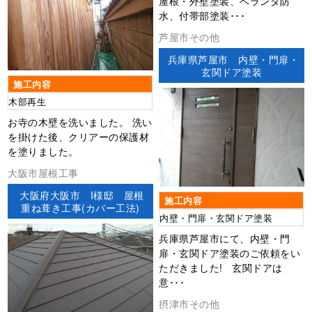
屋根・外壁塗装、ベランダ防
水、付帯部塗装･･･
芦屋市その他
兵庫県芦屋市 内壁・門扉・
玄関ドア塗装
施工内容
木部再生
お寺の木壁を洗いました。 洗い
を掛けた後、クリアーの保護材
を塗りました。
大阪市屋根工事
大阪府大阪市 I様邸 屋根
施工内容
重ね葺き工事(カバー工法)
内壁・門扉・玄関ドア塗装
兵庫県芦屋市にて、内壁・門
扉・玄関ドア塗装のご依頼をい
ただきました! 玄関ドアは
意･･･
摂津市その他