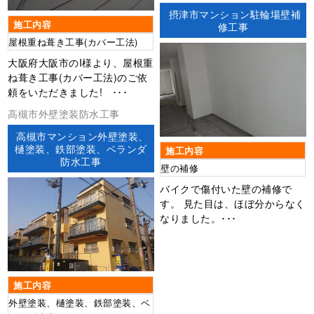
摂津市マンション駐輪場壁補
施工内容
修工事
屋根重ね葺き工事(カバー工法)
大阪府大阪市のI様より、屋根重
ね葺き工事(カバー工法)のご依
頼をいただきました! ･･･
高槻市外壁塗装防水工事
高槻市マンション外壁塗装、
樋塗装、鉄部塗装、ベランダ
施工内容
防水工事
壁の補修
バイクで傷付いた壁の補修で
す。 見た目は、ほぼ分からなく
なりました。･･･
施工内容
外壁塗装、樋塗装、鉄部塗装、ベ