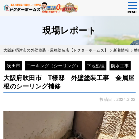
tog
nav
MENU
Skip
to
現場レポート
main
content
大阪府摂津市の外壁塗装・屋根塗装店【ドクターホームズ】
>
新着情報
>
塗
吹田市
コーキング（シーリング）
下地処理
防水工事
大阪府吹田市 T様邸 外壁塗装工事 金属屋
根のシーリング補修
投稿日：2024.2.22