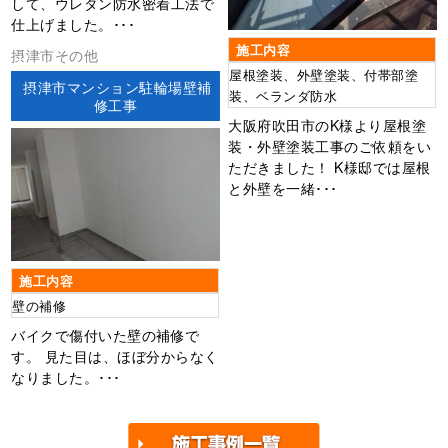
して、ウレタン防水密着工法で
仕上げました。･･･
施工内容
摂津市その他
屋根塗装、外壁塗装、付帯部塗
摂津市マンション駐輪場壁補
装、ベランダ防水
修工事
大阪府吹田市のK様より屋根塗
装・外壁塗装工事のご依頼をい
ただきました！ K様邸では屋根
と外壁を一緒･･･
施工内容
壁の補修
バイクで傷付いた壁の補修で
す。 見た目は、ほぼ分からなく
なりました。･･･