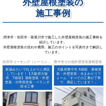
外壁屋根塗装の
施工事例
摂津市・吹田市・寝屋川市で施工した外壁屋根塗装の施工事例を
紹介しています。
外壁屋根塗装の流れや費用、施工のポイントを写真付きで解説し
ています。
吹田市コーキング（シーリン
豊中市その他外壁塗装屋根塗装
グ）ベランダ防水外壁塗装屋根
新築みたいで仕上がりに満足
大阪府豊中市 A様邸 屋根塗
塗装防水工事
しています！【大阪府大阪
装・外壁塗装・水まわりリフ
市 T様邸】屋根塗装・外壁
ォーム「すべての工事が丁寧
塗装・付帯部塗装・ベランダ
で、満足しています！」
防水工事