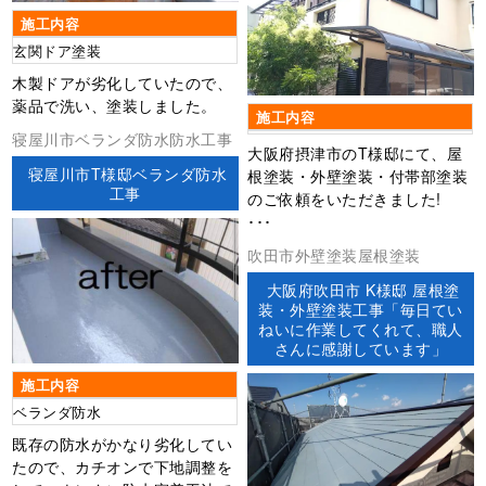
施工内容
玄関ドア塗装
木製ドアが劣化していたので、
薬品で洗い、塗装しました。
施工内容
寝屋川市ベランダ防水防水工事
大阪府摂津市のT様邸にて、屋
寝屋川市T様邸ベランダ防水
根塗装・外壁塗装・付帯部塗装
工事
のご依頼をいただきました!
･･･
吹田市外壁塗装屋根塗装
大阪府吹田市 K様邸 屋根塗
装・外壁塗装工事「毎日てい
ねいに作業してくれて、職人
さんに感謝しています」
施工内容
ベランダ防水
既存の防水がかなり劣化してい
たので、カチオンで下地調整を