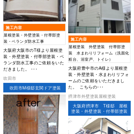
施工内容
屋根塗装・外壁塗装・付帯部塗
施工内容
装・ベランダ防水工事
屋根塗装 外壁塗装 付帯部塗
大阪府大阪市のT様より屋根塗
装 水まわりリフォーム（洗面化
装・外壁塗装・付帯部塗装・ベ
粧台、浴室戸、トイレ）
ランダ防水工事のご依頼をいた
大阪府豊中市のA様より屋根塗
だきました。 ･･･
装・外壁塗装・水まわりリフォ
吹田市
ームのご依頼をいただきまし
た。 こちらの･･･
吹田市M様邸玄関ドア塗装
摂津市外壁塗装屋根塗装
大阪府摂津市 T様邸 屋根
塗装・外壁塗装・付帯部塗装