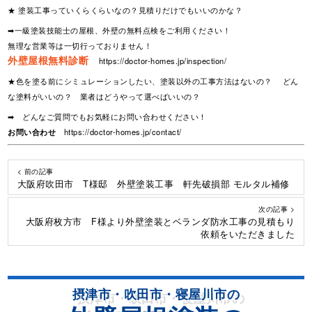
★ 塗装工事っていくらくらいなの？見積りだけでもいいのかな？
➡一級塗装技能士の屋根、外壁の無料点検をご利用ください！
無理な営業等は一切行っておりません！
外壁屋根無料診断
https://doctor-homes.jp/inspection/
★色を塗る前にシミュレーションしたい、塗装以外の工事方法はないの？ どん
な塗料がいいの？ 業者はどうやって選べばいいの？
➡ どんなご質問でもお気軽にお問い合わせください！
お問い合わせ
https://doctor-homes.jp/contact/
< 前の記事
大阪府吹田市 T様邸 外壁塗装工事 軒先破損部 モルタル補修
次の記事 >
大阪府枚方市 F様より外壁塗装とベランダ防水工事の見積もり
依頼をいただきました
摂津市・吹田市・寝屋川市の