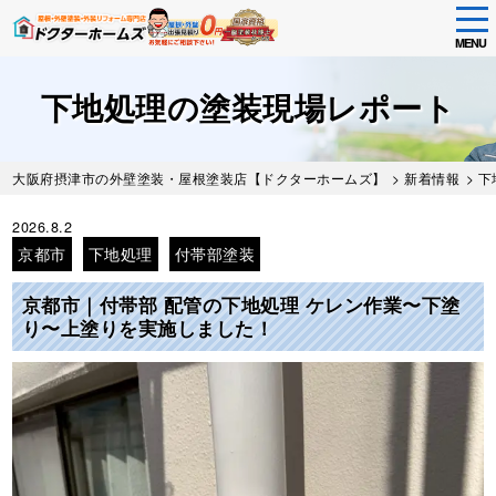
tog
nav
MENU
Skip
to
下地処理の塗装現場レポート
main
content
大阪府摂津市の外壁塗装・屋根塗装店【ドクターホームズ】
>
新着情報
>
下
2026.8.2
京都市
下地処理
付帯部塗装
京都市｜付帯部 配管の下地処理 ケレン作業〜下塗
り〜上塗りを実施しました！