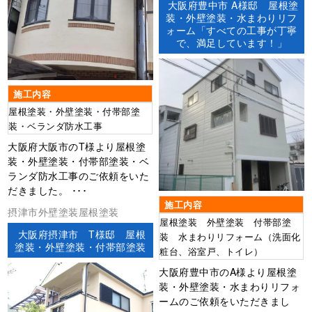
大阪府豊中市 A様邸 屋根塗
装・外壁塗装・水まわりリフ
ォーム「すべての工事が丁寧
で、満足しています！」
施工内容
屋根塗装・外壁塗装・付帯部塗
装・ベランダ防水工事
大阪府大阪市のT様より屋根塗
装・外壁塗装・付帯部塗装・ベ
ランダ防水工事のご依頼をいた
だきました。 ･･･
施工内容
摂津市外壁塗装屋根塗装
屋根塗装 外壁塗装 付帯部塗
大阪府摂津市 T様邸 屋根
装 水まわりリフォーム（洗面化
塗装・外壁塗装・付帯部塗装
粧台、浴室戸、トイレ）
大阪府豊中市のA様より屋根塗
装・外壁塗装・水まわりリフォ
ームのご依頼をいただきまし