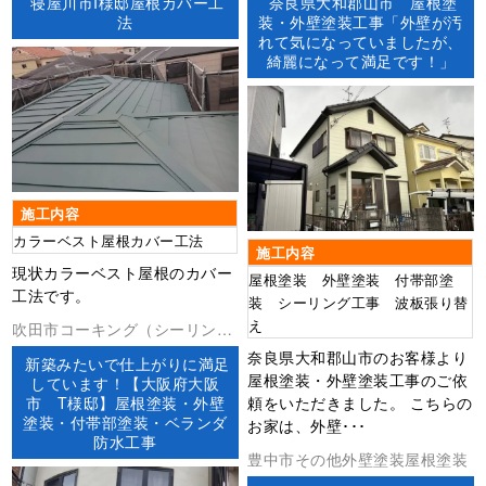
寝屋川市I様邸屋根カバー工
奈良県大和郡山市 屋根塗
防水工事
法
装・外壁塗装工事「外壁が汚
れて気になっていましたが、
綺麗になって満足です！」
施工内容
カラーベスト屋根カバー工法
施工内容
現状カラーベスト屋根のカバー
屋根塗装 外壁塗装 付帯部塗
工法です。
装 シーリング工事 波板張り替
え
吹田市コーキング（シーリン
グ）ベランダ防水外壁塗装屋根
奈良県大和郡山市のお客様より
新築みたいで仕上がりに満足
塗装防水工事
屋根塗装・外壁塗装工事のご依
しています！【大阪府大阪
市 T様邸】屋根塗装・外壁
頼をいただきました。 こちらの
塗装・付帯部塗装・ベランダ
お家は、外壁･･･
防水工事
豊中市その他外壁塗装屋根塗装