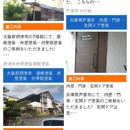
た。 こちらの･･･
芦屋市その他
兵庫県芦屋市 内壁・門扉・
玄関ドア塗装
施工内容
大阪府摂津市のT様邸にて、屋
根塗装・外壁塗装・付帯部塗装
のご依頼をいただきました!
･･･
摂津市外壁塗装屋根塗装
大阪府摂津市 屋根塗装 外
壁塗装 付帯部塗装
施工内容
内壁・門扉・玄関ドア塗装
兵庫県芦屋市にて、内壁・門
扉・玄関ドア塗装のご依頼をい
ただきました! 玄関ドアは
意･･･