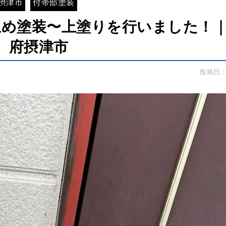
摂津市
付帯部塗装
止め塗装〜上塗りを行いました！
府摂津市
投稿日：2