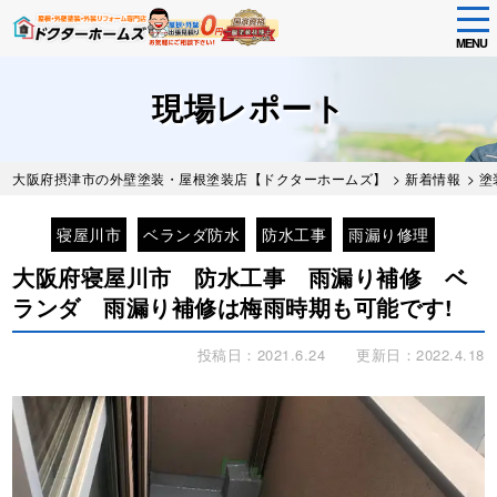
tog
nav
MENU
Skip
to
現場レポート
main
content
大阪府摂津市の外壁塗装・屋根塗装店【ドクターホームズ】
>
新着情報
>
塗
寝屋川市
ベランダ防水
防水工事
雨漏り修理
大阪府寝屋川市 防水工事 雨漏り補修 ベ
ランダ 雨漏り補修は梅雨時期も可能です!
投稿日：2021.6.24
更新日：2022.4.18