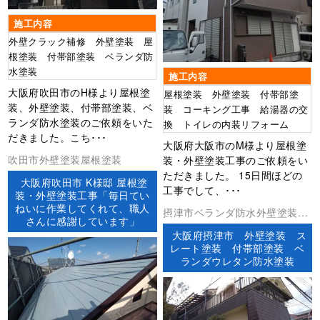
施工内容
外壁クラック補修 外壁塗装 屋
根塗装 付帯部塗装 ベランダ防
水塗装
施工内容
大阪府吹田市のH様より屋根塗
屋根塗装 外壁塗装 付帯部塗
装、外壁塗装、付帯部塗装、ベ
装 コーキング工事 給湯器の交
ランダ防水塗装のご依頼をいた
換 トイレの内装リフォーム
だきました。こち･･･
大阪府大阪市のM様より屋根塗
吹田市外壁塗装屋根塗装
装・外壁塗装工事のご依頼をい
ただきました。 15日間ほどの
大阪府吹田市 K様邸 屋根塗
工事でして、･･･
装・外壁塗装工事「毎日てい
ねいに作業してくれて、職人
摂津市ベランダ防水外壁塗装屋
さんに感謝しています」
根塗装防水工事
大阪府摂津市 外壁塗装 ス
レート塗装 付帯部塗装 ベ
ランダウレタン防水塗装