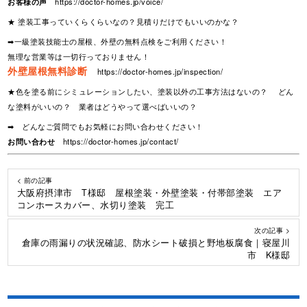
お客様の声
https://doctor-homes.jp/voice/
★ 塗装工事っていくらくらいなの？見積りだけでもいいのかな？
➡一級塗装技能士の屋根、外壁の無料点検をご利用ください！
無理な営業等は一切行っておりません！
外壁屋根無料診断
https://doctor-homes.jp/inspection/
★色を塗る前にシミュレーションしたい、塗装以外の工事方法はないの？ どん
な塗料がいいの？ 業者はどうやって選べばいいの？
➡ どんなご質問でもお気軽にお問い合わせください！
お問い合わせ
https://doctor-homes.jp/contact/
< 前の記事
大阪府摂津市 T様邸 屋根塗装・外壁塗装・付帯部塗装 エア
コンホースカバー、水切り塗装 完工
次の記事 >
倉庫の雨漏りの状況確認、防水シート破損と野地板腐食｜寝屋川
市 K様邸