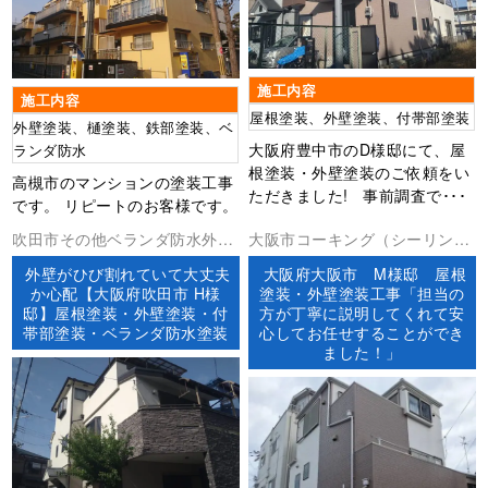
施工内容
施工内容
屋根塗装、外壁塗装、付帯部塗装
外壁塗装、樋塗装、鉄部塗装、ベ
大阪府豊中市のD様邸にて、屋
ランダ防水
根塗装・外壁塗装のご依頼をい
高槻市のマンションの塗装工事
ただきました! 事前調査で･･･
です。 リピートのお客様です。
吹田市その他ベランダ防水外壁
大阪市コーキング（シーリン
塗装屋根塗装防水工事
グ）外壁塗装屋根塗装防水工事
外壁がひび割れていて大丈夫
大阪府大阪市 M様邸 屋根
か心配【大阪府吹田市 H様
塗装・外壁塗装工事「担当の
邸】屋根塗装・外壁塗装・付
方が丁寧に説明してくれて安
帯部塗装・ベランダ防水塗装
心してお任せすることができ
ました！」